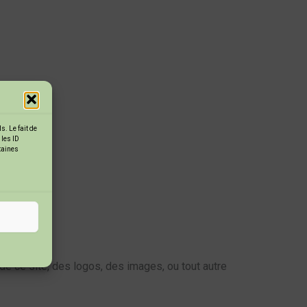
. Le fait de
 les ID
rtaines
de ce site, des logos, des images, ou tout autre