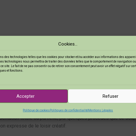
://leloisircreatif.com/
Cookies...
ns des technologies telles que les cookies pour stocker et/ou accéder aux informations des appareils
m
ces technologies nous permettra de traiter des données telles que le comportement de navigation ou
ce site. Le fait de ne pas consentir ou de retirer son consentement peut avoir un effet négatif sur ce
ques et fonctions.
 – France, Coordonnées téléphoniques du service client : 1007
Accepter
Refuser
Politique de cookies
Politiques de confidentialité
Mentions Légales
ntation totale ou partielle, par quelques procédés que ce soit, 
ion expresse de le loisir créatif.