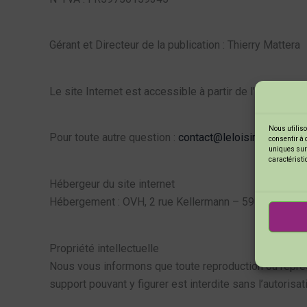
Gérant et Directeur de la publication : Thierry Mattera
Le site Internet est accessible à partir de l’URL :
https
Nous utiliso
Pour toute autre question :
contact@leloisircreatif.co
consentir à 
uniques sur 
caractéristi
Hébergeur du site internet
Hébergement : OVH, 2 rue Kellermann – 59100 Roubaix
Propriété intellectuelle
Nous vous informons que toute reproduction ou représe
support pouvant y figurer est interdite sans l’autorisat