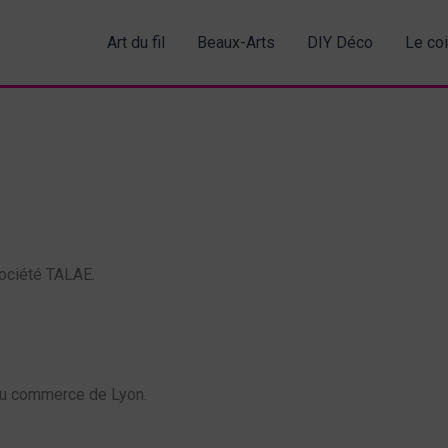
Art du fil
Beaux-Arts
DIY Déco
Le co
 société TALAE.
 du commerce de Lyon.