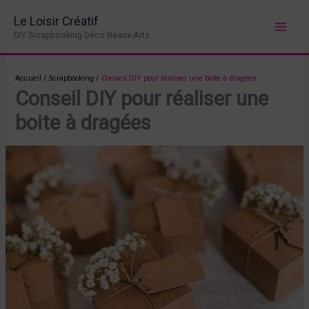
Aller
Le Loisir Créatif
au
DIY Scrapbooking Déco Beaux-Arts...
contenu
Accueil
/
Scrapbooking
/
Conseil DIY pour réaliser une boite à dragées
Conseil DIY pour réaliser une
boite à dragées