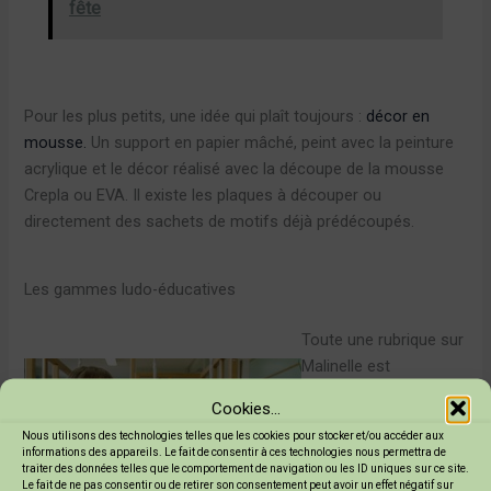
fête
Pour les plus petits, une idée qui plaît toujours :
décor en
mousse.
Un support en papier mâché, peint avec la peinture
acrylique et le décor réalisé avec la découpe de la mousse
Crepla ou EVA. Il existe les plaques à découper ou
directement des sachets de motifs déjà prédécoupés.
Les gammes ludo-éducatives
Toute une rubrique sur
Malinelle est
spécialement dédiée
Cookies...
également au matériel
Nous utilisons des technologies telles que les cookies pour stocker et/ou accéder aux
pédagogique pour jeux
informations des appareils. Le fait de consentir à ces technologies nous permettra de
collectifs, matériel
traiter des données telles que le comportement de navigation ou les ID uniques sur ce site.
Le fait de ne pas consentir ou de retirer son consentement peut avoir un effet négatif sur