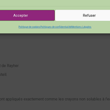
sité possible, nous recommandons
et nos crayons pastel préférés avec Neocolor de Caran d’Ache.
Accepter
Refuser
Politique de cookies
Politiques de confidentialité
Mentions Légales
d de Rayher
tell.
sont appliqués exactement comme les crayons non solubles à l’e