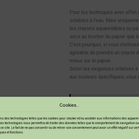
Pour les techniques avec effet 
solubles à l’eau. Mais uniquemen
les crayons aquarellables ou pa
secs au toucher du papier que l
C’est pourquoi, si vous n’utilisez
agréable de prendre un crayon de
mieux sur le papier.
Selon les exigences relatives à 
aux couleurs spécifiques, vous a
Cet article pourrait vous plaire
Cookies...
ses pinceaux à peinture
ns des technologies telles que les cookies pour stocker et/ou accéder aux informations des appareils
ces technologies nous permettra de traiter des données telles que le comportement de navigation ou
ce site. Le fait de ne pas consentir ou de retirer son consentement peut avoir un effet négatif sur ce
ques et fonctions.