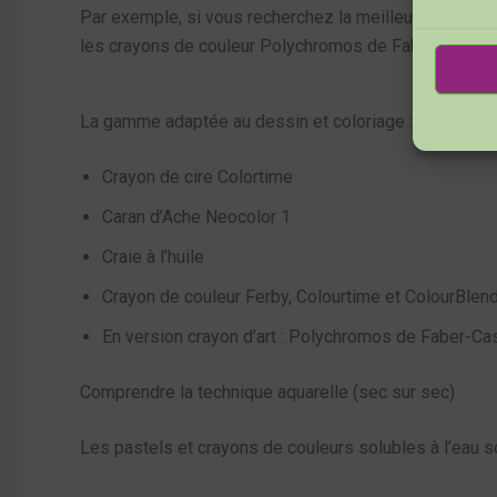
Par exemple, si vous recherchez la meilleure lumino
les crayons de couleur Polychromos de Faber Castell 
La gamme adaptée au dessin et coloriage :
Crayon de cire Colortime
Caran d’Ache Neocolor 1
Craie à l’huile
Crayon de couleur Ferby, Colourtime et ColourBlen
En version crayon d’art : Polychromos de Faber-Cas
Comprendre la technique aquarelle (sec sur sec)
Les pastels et crayons de couleurs solubles à l’eau 