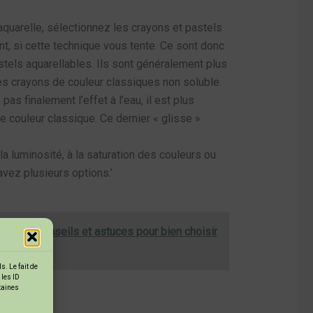
aquarelle, sélectionnez les crayons et pastels
t, si cette technique vous tente. Ce sont donc
stels aquarellables. Ils sont généralement plus
es crayons de couleur classiques non soluble.
 pas finalement l’effet à l’eau, il est plus
 couleur classique. Ce dernier « glisse »
la luminosité, à la saturation des couleurs ou
vez plusieurs options.’
 :
Nos conseils et astuces pour bien choisir
. Le fait de
 les ID
rtaines