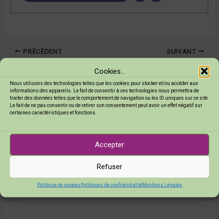
PRÉCÉDENT
SUIVANT
Cookies...
3 réflexions sur “Savons gourmands avec 100% de plaisirs”
Nous utilisons des technologies telles que les cookies pour stocker et/ou accéder aux
informations des appareils. Le fait de consentir à ces technologies nous permettra de
traiter des données telles que le comportement de navigation ou les ID uniques sur ce site.
Le fait de ne pas consentir ou de retirer son consentement peut avoir un effet négatif sur
certaines caractéristiques et fonctions.
mattera anne laure
03/04/2020 à 07:13
Accepter
Merci pour l’inspiration !!!
Refuser
Répondre
Politique de cookies
Politiques de confidentialité
Mentions Légales