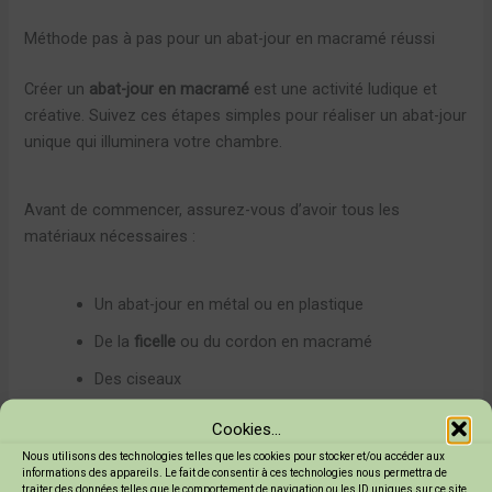
Méthode pas à pas pour un abat-jour en macramé réussi
Créer un
abat-jour en macramé
est une activité ludique et
créative. Suivez ces étapes simples pour réaliser un abat-jour
unique qui illuminera votre chambre.
Avant de commencer, assurez-vous d’avoir tous les
matériaux nécessaires :
Un abat-jour en métal ou en plastique
De la
ficelle
ou du cordon en macramé
Des ciseaux
Un pistolet à colle (facultatif)
Cookies...
Nous utilisons des technologies telles que les cookies pour stocker et/ou accéder aux
Voici les étapes à suivre :
informations des appareils. Le fait de consentir à ces technologies nous permettra de
traiter des données telles que le comportement de navigation ou les ID uniques sur ce site.