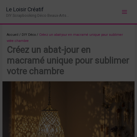
Aller
Le Loisir Créatif
au
DIY Scrapbooking Déco Beaux-Arts...
contenu
Accueil
/
DIY Déco
/
Créez un abat-jour en macramé unique pour sublimer
votre chambre
Créez un abat-jour en
macramé unique pour sublimer
votre chambre