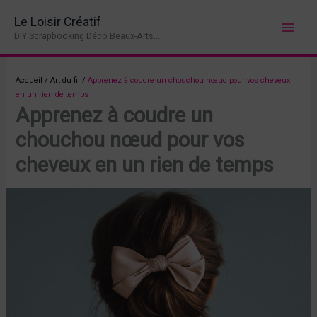
Aller
Le Loisir Créatif
au
DIY Scrapbooking Déco Beaux-Arts...
contenu
Accueil
/
Art du fil
/
Apprenez à coudre un chouchou nœud pour vos cheveux
en un rien de temps
Apprenez à coudre un
chouchou nœud pour vos
cheveux en un rien de temps