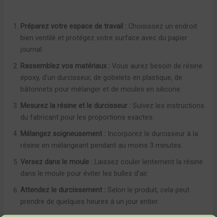
Préparez votre espace de travail :
Choisissez un endroit
bien ventilé et protégez votre surface avec du papier
journal.
Rassemblez vos matériaux :
Vous aurez besoin de résine
époxy, d’un durcisseur, de gobelets en plastique, de
bâtonnets pour mélanger et de moules en silicone.
Mesurez la résine et le durcisseur :
Suivez les instructions
du fabricant pour les proportions exactes.
Mélangez soigneusement :
Incorporez le durcisseur à la
résine en mélangeant pendant au moins 3 minutes.
Versez dans le moule :
Laissez couler lentement la résine
dans le moule pour éviter les bulles d’air.
Attendez le durcissement :
Selon le produit, cela peut
prendre de quelques heures à un jour entier.