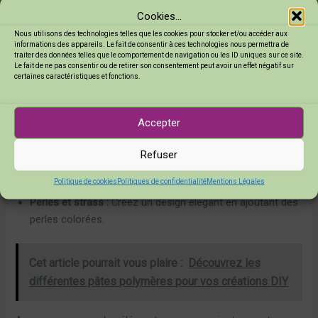
Ajout de décorations et d’inclusions pour un effet
Cookies...
personnalisé
Nous utilisons des technologies telles que les cookies pour stocker et/ou accéder aux
informations des appareils. Le fait de consentir à ces technologies nous permettra de
traiter des données telles que le comportement de navigation ou les ID uniques sur ce site.
Pour donner une touche unique à vos bijoux, vous pouvez
Le fait de ne pas consentir ou de retirer son consentement peut avoir un effet négatif sur
ajouter des décorations et des inclusions. Voici quelques
certaines caractéristiques et fonctions.
idées :
Accepter
Fleurs séchées :
Ajoutez des petites fleurs pour un look
naturel.
Refuser
Glitters :
Incorporez des paillettes pour un effet scintillant.
Politique de cookies
Politiques de confidentialité
Mentions Légales
Perles et strass :
Créez un design élégant en ajoutant des
perles colorées.
Cet article pourrait vous plaire :
Découvrez les
différentes pâtes polymères pour vos créations DIY