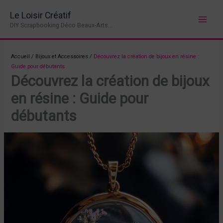
Aller
Le Loisir Créatif
au
DIY Scrapbooking Déco Beaux-Arts...
contenu
Accueil
/
Bijoux et Accessoires
/
Découvrez la création de bijoux en résine :
Guide pour débutants
Découvrez la création de bijoux
en résine : Guide pour
débutants