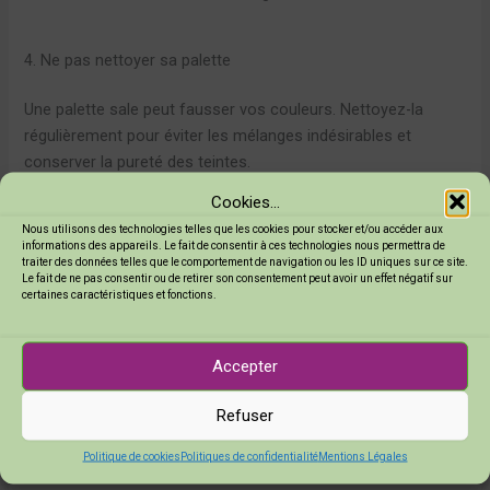
4. Ne pas nettoyer sa palette
Une palette sale peut fausser vos couleurs. Nettoyez-la
régulièrement pour éviter les mélanges indésirables et
conserver la pureté des teintes.
Cookies...
5. Oublier l’importance de la lumière
Nous utilisons des technologies telles que les cookies pour stocker et/ou accéder aux
informations des appareils. Le fait de consentir à ces technologies nous permettra de
traiter des données telles que le comportement de navigation ou les ID uniques sur ce site.
Les couleurs changent selon la lumière. Travaillez dans un
Le fait de ne pas consentir ou de retirer son consentement peut avoir un effet négatif sur
certaines caractéristiques et fonctions.
espace bien éclairé pour voir les vraies teintes de vos
couleurs.
Accepter
Refuser
Cet article pourrait vous plaire :
Découvrez comment
mélanger la peinture à l'huile comme un pro
Politique de cookies
Politiques de confidentialité
Mentions Légales