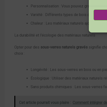
Personnalisation : Vous pouvez graver des mot
Variété : Différents types de bois ou de pierr
Chaleur : Les matériaux naturels ajoutent une
La durabilité et l’écologie des matériaux naturels
Opter pour des
sous-verres naturels gravés
signifie ch
choix :
Longévité : Les sous-verres en bois ou en pi
Écologique : Utiliser des matériaux naturels r
Sans produits chimiques : Les sous-verres f
Cet article pourrait vous plaire :
Comment intégrer de