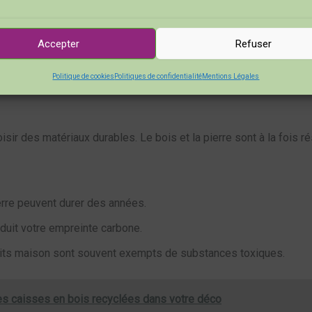
ifs ou des initiales.
es offrent des textures diverses.
Accepter
Refuser
 ambiance chaleureuse à votre espace.
Politique de cookies
Politiques de confidentialité
Mentions Légales
oisir des matériaux durables. Le bois et la pierre sont à la fois 
erre peuvent durer des années.
éduit votre empreinte carbone.
aits maison sont souvent exempts de substances toxiques.
s caisses en bois recyclées dans votre déco