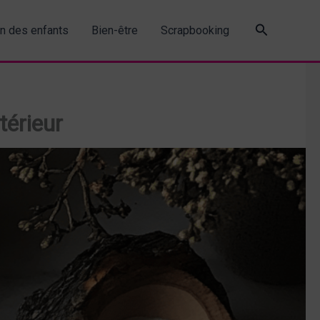
Recherche
in des enfants
Bien-être
Scrapbooking
térieur