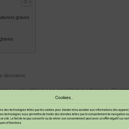
naturels gravés
 gravés
re décoration
nique à votre intérieur. Leur aspect brut et authentique s’harmon
x comme le bois ou la pierre, ce qui leur confère une beauté natu
Cookies...
ns des technologies telles que les cookies pour stocker et/ou accéder aux informations des appareils
ces technologies nous permettra de traiter des données telles que le comportement de navigation ou
 point de focalisation qui attire l’œil. Voici quelques avantages 
ce site. Le fait de ne pas consentir ou de retirer son consentement peut avoir un effet négatif sur ce
ques et fonctions.