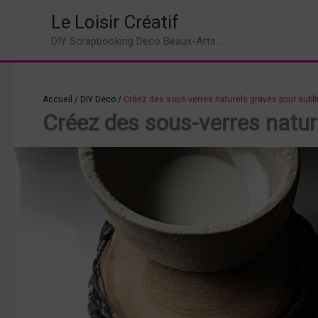
Aller
Le Loisir Créatif
au
DIY Scrapbooking Déco Beaux-Arts...
contenu
Accueil
/
DIY Déco
/
Créez des sous-verres naturels gravés pour sublim
Créez des sous-verres nature