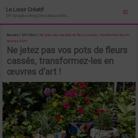
Aller
Le Loisir Créatif
au
DIY Scrapbooking Déco Beaux-Arts...
contenu
Accueil
/
DIY Déco
/
Ne jetez pas vos pots de fleurs cassés, transformez-les en
œuvres d’art !
Ne jetez pas vos pots de fleurs
cassés, transformez-les en
œuvres d’art !