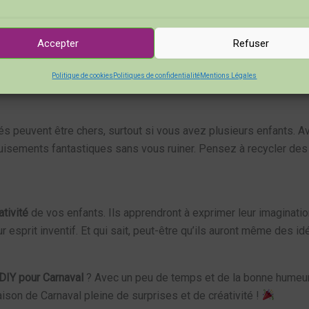
t
! C’est une activité qui permet de passer du temps de qualité
s idées et voir votre petite troupe s’enthousiasmer à chaque étap
Accepter
Refuser
vous-même les déguisements, vous évitez les tenues standardis
Politique de cookies
Politiques de confidentialité
Mentions Légales
tre enfant. Wow, quel plaisir de voir leur sourire en découvrant l
s peuvent être chers, surtout si vous avez plusieurs enfants. 
éguisements fantastiques sans vous ruiner. Pensez à recycler d
ativité
de vos enfants. Ils apprendront à exprimer leur imaginatio
ur esprit inventif. Et qui sait, peut-être qu’ils auront même des i
IY pour Carnaval
? Avec un peu de temps et de la bonne humeu
aison de Carnaval pleine de surprises et de créativité !