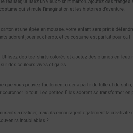
le réaliser, utilisez un vieux t-shirt marron. Ajoutez des frang
costume qui stimule l’imagination et les histoires d’aventure.
 carton et une épée en mousse, votre enfant sera prêt à défend
nts adorent jouer aux héros, et ce costume est parfait pour ça !
 Utilisez des tee-shirts colorés et ajoutez des plumes en feutr
 sur des couleurs vives et gaies.
e que vous pouvez facilement créer à partir de tulle et de satin,
couronner le tout. Les petites filles adorent se transformer en 
sants à réaliser, mais ils encouragent également la créativité d
ouvenirs inoubliables ?