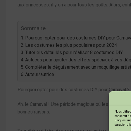
aux princesses, il y en a pour tous les goûts. Alors, enf
Sommaire
Pourquoi opter pour des costumes DIY pour Carnava
Les costumes les plus populaires pour 2024
Tutoriels détaillés pour réaliser 8 costumes DIY
Astuces pour ajouter des effets spéciaux à vos d
Compléter le déguisement avec un maquillage artis
Auteur/autrice
Pourquoi opter pour des costumes DIY pour Carnaval ?
Ah, le Carnaval ! Une période magique où les enfants pe
bonnes raisons.
Nous utiliso
consentir à 
uniques sur 
caractéristi