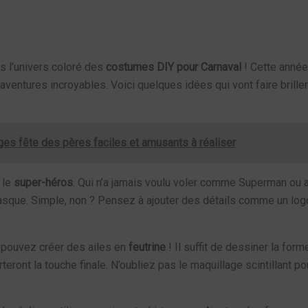
ns l’univers coloré des
costumes DIY pour Carnaval
! Cette année
aventures incroyables. Voici quelques idées qui vont faire briller
es fête des pères faciles et amusants à réaliser
 le
super-héros
. Qui n’a jamais voulu voler comme Superman ou av
n masque. Simple, non ? Pensez à ajouter des détails comme un logo
 pouvez créer des ailes en
feutrine
! Il suffit de dessiner la for
ront la touche finale. N’oubliez pas le maquillage scintillant pour