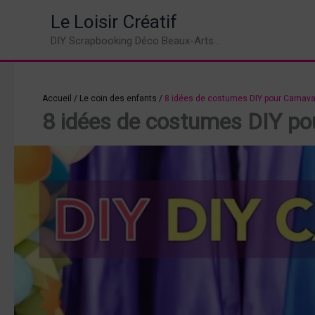
Aller
Le Loisir Créatif
au
DIY Scrapbooking Déco Beaux-Arts...
contenu
Accueil
/
Le coin des enfants
/
8 idées de costumes DIY pour Carnaval
8 idées de costumes DIY pou