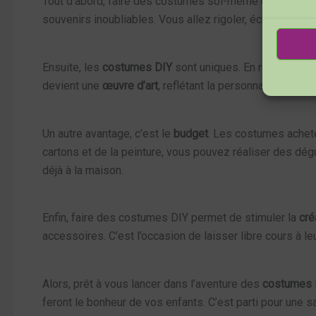
Tout d’abord, faire des costumes soi-même est
amusan
souvenirs inoubliables. Vous allez rigoler, échanger de
Ensuite, les
costumes DIY
sont uniques. En réalisant 
devient une
œuvre d’art
, reflétant la personnalité de vo
Un autre avantage, c’est le
budget
. Les costumes acheté
cartons et de la peinture, vous pouvez réaliser des d
déjà à la maison.
Enfin, faire des costumes DIY permet de stimuler la
cré
accessoires. C’est l’occasion de laisser libre cours à le
Alors, prêt à vous lancer dans l’aventure des
costumes D
feront le bonheur de vos enfants. C’est parti pour une s