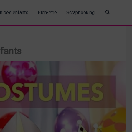
Recherche
in des enfants
Bien-être
Scrapbooking
nfants