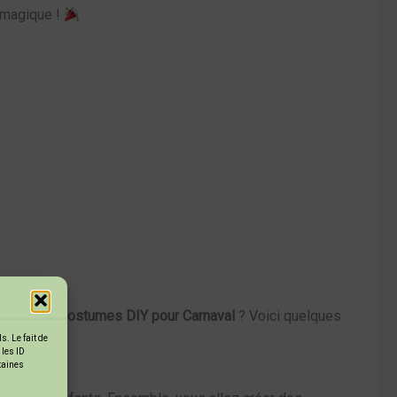
t magique !
hoisir des
costumes DIY pour Carnaval
? Voici quelques
. Le fait de
 les ID
rtaines