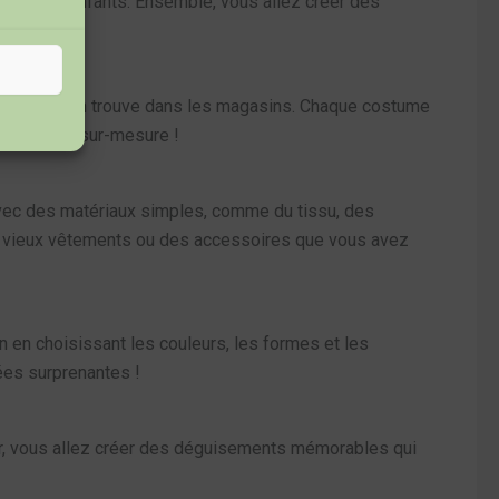
 avec vos enfants. Ensemble, vous allez créer des
e.
ées que l’on trouve dans les magasins. Chaque costume
eur costume sur-mesure !
Avec des matériaux simples, comme du tissu, des
es vieux vêtements ou des accessoires que vous avez
n en choisissant les couleurs, les formes et les
dées surprenantes !
r, vous allez créer des déguisements mémorables qui