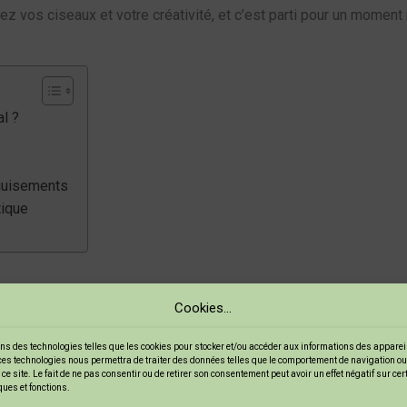
ilez vos ciseaux et votre créativité, et c’est parti pour un momen
l ?
éguisements
tique
Cookies...
uvent se transformer en tout ce qu’ils désirent. Mais pourquoi c
ns des technologies telles que les cookies pour stocker et/ou accéder aux informations des appareils
ces technologies nous permettra de traiter des données telles que le comportement de navigation ou
ce site. Le fait de ne pas consentir ou de retirer son consentement peut avoir un effet négatif sur ce
ques et fonctions.