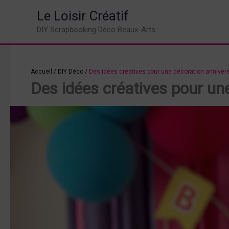
Aller
Le Loisir Créatif
au
DIY Scrapbooking Déco Beaux-Arts...
contenu
Accueil
/
DIY Déco
/
Des idées créatives pour une décoration annive
Des idées créatives pour un