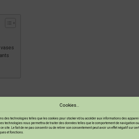
t vases
ants
r la table de goûter. C’est le cœur de la fête ! Pour un effet 
Cookies...
e dirais-tu de quelques marque-places en
porcelaine froide
? C’est
ns des technologies telles que les cookies pour stocker et/ou accéder aux informations des appareils
ces technologies nous permettra de traiter des données telles que le comportement de navigation ou
ce site. Le fait de ne pas consentir ou de retirer son consentement peut avoir un effet négatif sur ce
ne froide non toxique. Avec les enfants, c’est un projet amusant 
ques et fonctions.