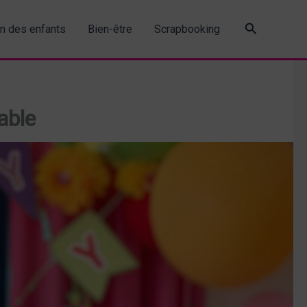
Recherche
in des enfants
Bien-être
Scrapbooking
able