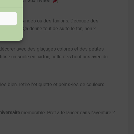
t fait plaisir aux invités.
réer des guirlandes ou des fanions. Découpe des
e festive. Ça donne tout de suite le ton, non ?
es décorer avec des glaçages colorés et des petites
tilise un socle en carton, colle des bonbons avec du
es bien, retire l’étiquette et peins-les de couleurs
niversaire
mémorable. Prêt à te lancer dans l’aventure ?