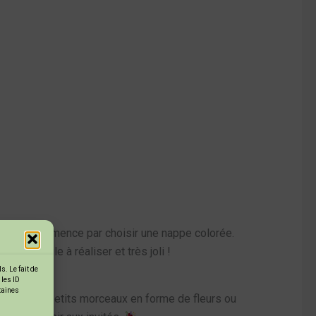
visuel, commence par choisir une nappe colorée.
 super facile à réaliser et très joli !
. Le fait de
 les ID
rtaines
! Forme des petits morceaux en forme de fleurs ou