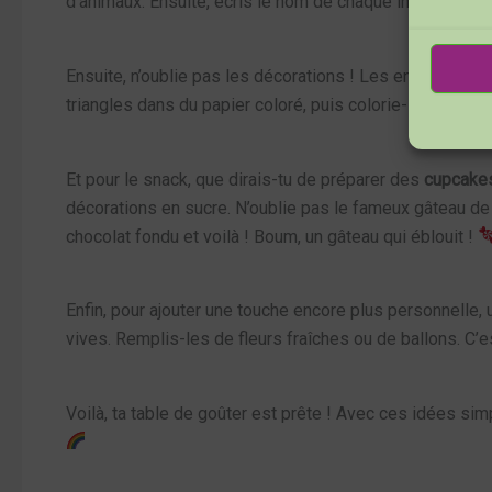
d’animaux. Ensuite, écris le nom de chaque invité avec un
Ensuite, n’oublie pas les décorations ! Les encres Izin
triangles dans du papier coloré, puis colorie-les avec l
Et pour le snack, que dirais-tu de préparer des
cupcake
décorations en sucre. N’oublie pas le fameux gâteau de 
chocolat fondu et voilà ! Boum, un gâteau qui éblouit !
Enfin, pour ajouter une touche encore plus personnelle, 
vives. Remplis-les de fleurs fraîches ou de ballons. C’es
Voilà, ta table de goûter est prête ! Avec ces idées sim