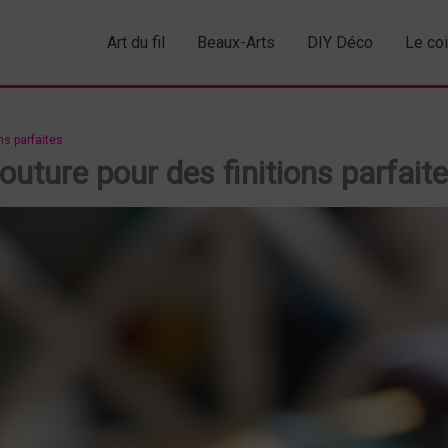
Art du fil
Beaux-Arts
DIY Déco
Le co
ns parfaites
uture pour des finitions parfait