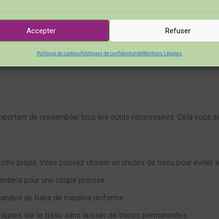
 biais, vous pouvez choisir des tissus de meilleure qualité, adapt
us porter un vêtement qui résiste à l’épreuve du temps !
Accepter
Refuser
e son propre biais peut être un excellent moyen de se détendre 
Politique de cookies
Politiques de confidentialité
Mentions Légales
e créer quelque chose d’unique. Alors, qu’attendez-vous pour e
 important de rassembler tous les outils nécessaires. Cela vous ai
tre projet. Vous pouvez utiliser un chutes de tissu pour éviter l
entiels pour une coupe précise.
bandes de biais de manière uniforme.
 lignes sur le tissu sans laisser de traces permanentes.