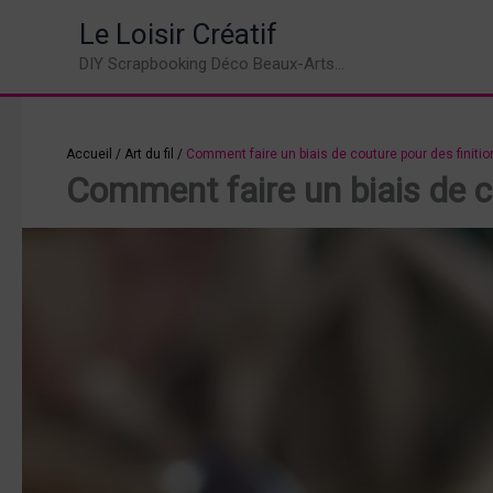
Aller
Le Loisir Créatif
au
DIY Scrapbooking Déco Beaux-Arts...
contenu
Accueil
/
Art du fil
/
Comment faire un biais de couture pour des finitio
Comment faire un biais de co