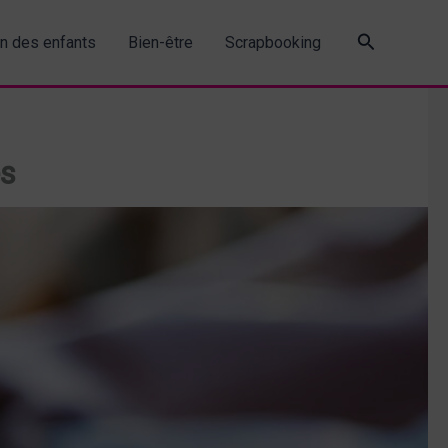
Recherche
in des enfants
Bien-être
Scrapbooking
es