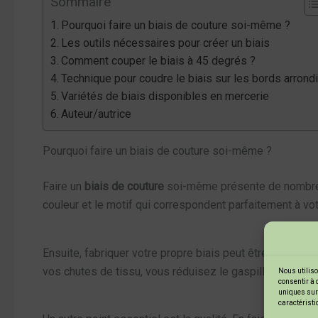
Sommaire
Pourquoi faire un biais de couture soi-même ?
Les outils nécessaires pour créer un biais
Comment couper le biais à 45 degrés ?
Technique pour coudre le biais sur les bords arrond
Variétés de biais disponibles en mercerie
Auteur/autrice
Pourquoi faire un biais de couture soi-même ?
Faire un
biais de couture
soi-même présente de nombreux
couleur et le motif qui correspondent parfaitement à votre
Ensuite, fabriquer votre propre biais peut être plus éc
vos chutes de tissu, vous réduisez le gaspillage et éco
Nous utiliso
consentir à 
uniques sur 
caractéristi