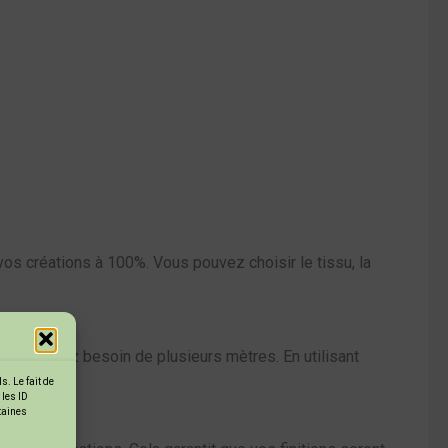
s créations à 100%. Vous pouvez choisir le tissu, la
si vous avez besoin de plusieurs mètres. En utilisant
. Le fait de
 les ID
rtaines