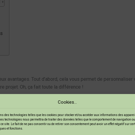
is
 avantages. Tout d’abord, cela vous permet de personnaliser vo
 projet. Oh, ça fait toute la différence !
Cookies...
onomique. Les
biais
prêts à l’emploi peuvent coûter cher, surtout 
nomisez de l’argent. Pratique, non ?
ns des technologies telles que les cookies pour stocker et/ou accéder aux informations des appareils
ces technologies nous permettra de traiter des données telles que le comportement de navigation ou
ce site. Le fait de ne pas consentir ou de retirer son consentement peut avoir un effet négatif sur ce
ques et fonctions.