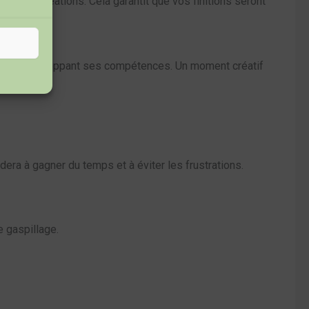
és à vos créations. Cela garantit que vos finitions seront
tout en développant ses compétences. Un moment créatif
ssayer ?
dera à gagner du temps et à éviter les frustrations.
e gaspillage.