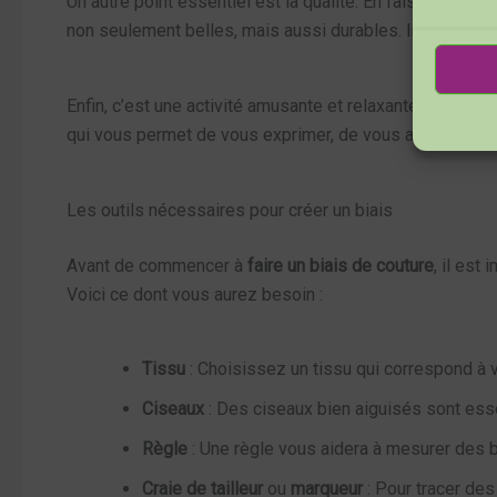
Un autre point essentiel est la qualité. En faisant votre
non seulement belles, mais aussi durables. Imaginez-vo
Enfin, c’est une activité amusante et relaxante. Coudr
qui vous permet de vous exprimer, de vous amuser et d
Les outils nécessaires pour créer un biais
Avant de commencer à
faire un biais de couture
, il est
Voici ce dont vous aurez besoin :
Tissu
: Choisissez un tissu qui correspond à vo
Ciseaux
: Des ciseaux bien aiguisés sont ess
Règle
: Une règle vous aidera à mesurer des 
Craie de tailleur
ou
marqueur
: Pour tracer des