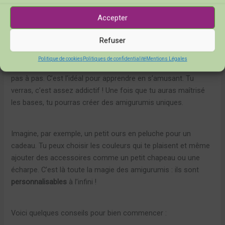
passionnés de
loisirs créatifs
.
Accepter
Refuser
Pour commencer, tu n’as besoin que de quelques fournitures
: du fil de coton, un crochet, et un peu de rembourrage. Tu
Politique de cookies
Politiques de confidentialité
Mentions Légales
peux trouver de nombreux tutoriels en ligne qui te guideront
pas à pas. C’est l’idéal pour apprendre en s’amusant. Tu
verras, c’est assez addictif ! Une fois que tu auras maîtrisé
les bases, tu pourras créer des amigurumis uniques.
Imagine, par exemple, un petit ours en peluche pour un
cadeau. Tu peux choisir les couleurs qui te plaisent et même
ajouter des accessoires comme un petit chapeau ou une
écharpe. C’est là toute la magie des amigurumis : ils sont
personnalisables
à l’infini !
Voici quelques conseils pour bien commencer :