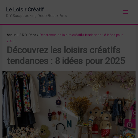
Aller
Le Loisir Créatif
au
DIY Scrapbooking Déco Beaux-Arts...
contenu
Accueil
/
DIY Déco
/
Découvrez les loisirs créatifs tendances : 8 idées pour
2025
Découvrez les loisirs créatifs
tendances : 8 idées pour 2025