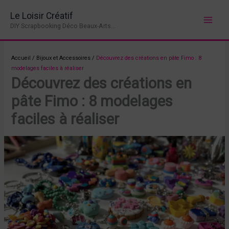
Aller
Le Loisir Créatif
au
DIY Scrapbooking Déco Beaux-Arts...
contenu
Accueil
/
Bijoux et Accessoires
/
Découvrez des créations en pâte Fimo : 8
modelages faciles à réaliser
Découvrez des créations en
pâte Fimo : 8 modelages
faciles à réaliser