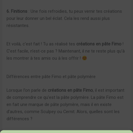
6. Finitions
: Une fois refroidies, tu peux vernir tes créations
pour leur donner un bel éclat. Cela les rend aussi plus
résistantes.
Et voilà, c’est fait ! Tu as réalisé tes
créations en pâte Fimo
!
C’est facile, n’est-ce pas ? Maintenant, il ne te reste plus qu’à
les montrer à tes amis ou à les offrir !
Différences entre pâte Fimo et pâte polymère
Lorsque l’on parle de
créations en pâte Fimo
, il est important
de comprendre ce qu’est la pâte polymère. La pâte Fimo est
en fait une marque de pâte polymère, mais il en existe
d’autres, comme Sculpey ou Cernit. Alors, quelles sont les
différences ?