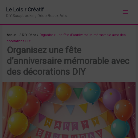
Aller
Le Loisir Créatif
au
DIY Scrapbooking Déco Beaux-Arts...
contenu
Accueil
/
DIY Déco
/
Organisez une fête d’anniversaire mémorable avec des
décorations DIY
Organisez une fête
d’anniversaire mémorable avec
des décorations DIY