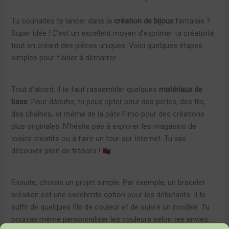
Tu souhaites te lancer dans la
création de bijoux
fantaisie ?
Super idée ! C’est un excellent moyen d’exprimer ta créativité
tout en créant des pièces uniques. Voici quelques étapes
simples pour t’aider à démarrer.
Tout d’abord, il te faut rassembler quelques
matériaux de
base
. Pour débuter, tu peux opter pour des perles, des fils,
des chaînes, et même de la pâte Fimo pour des créations
plus originales. N’hésite pas à explorer les magasins de
loisirs créatifs ou à faire un tour sur Internet. Tu vas
découvrir plein de trésors !
Ensuite, choisis un projet simple. Par exemple, un bracelet
brésilien est une excellente option pour les débutants. Il te
suffit de quelques fils de couleur et de suivre un modèle. Tu
pourras même personnaliser les couleurs selon tes envies.