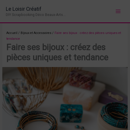
Aller
Le Loisir Créatif
au
DIY Scrapbooking Déco Beaux-Arts...
contenu
Accueil
/
Bijoux et Accessoires
/
Faire ses bijoux : créez des pièces uniques et
tendance
Faire ses bijoux : créez des
pièces uniques et tendance