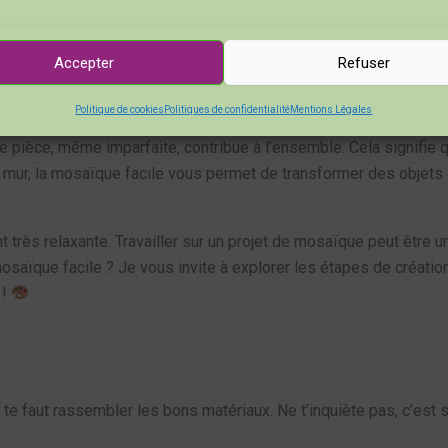
couper ou de briser des matériaux en petits morceaux, puis de le
Accepter
Refuser
ière ludique d’exprimer votre créativité sans avoir à maîtriser d
Politique de cookies
Politiques de confidentialité
Mentions Légales
e pièce, même imparfaite, contribue à l’ensemble. Cela signifie
mur, la mosaïque facile vous permet de transformer des objets d
t très relaxante. Travailler sur un projet de mosaïque peut êtr
mosaïque facile ? Je vous invite à explorer les étapes de créatio
 !
il te faut rassembler les bons matériaux. Ne t’inquiète pas, c’est 