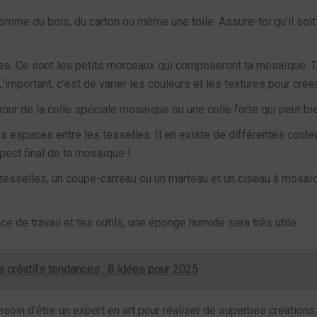
comme du bois, du carton ou même une toile. Assure-toi qu’il so
s. Ce sont les petits morceaux qui composeront ta mosaïque. Tu
portant, c’est de varier les couleurs et les textures pour créer 
our de la colle spéciale mosaïque ou une colle forte qui peut bie
es espaces entre les tesselles. Il en existe de différentes couleur
pect final de ta mosaïque !
 tesselles, un coupe-carreau ou un marteau et un ciseau à mosaïqu
ce de travail et tes outils, une éponge humide sera très utile.
s créatifs tendances : 8 idées pour 2025
esoin d’être un expert en art pour réaliser de superbes créations