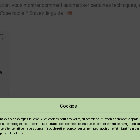
réation, vous montrer comment automatiser certaines techniques,
aïque facile ? Suivez le guide !
ue
Cookies...
rmet de créer de magnifiques œuvres en assemblant des morceaux
ns des technologies telles que les cookies pour stocker et/ou accéder aux informations des appareils
ces technologies nous permettra de traiter des données telles que le comportement de navigation ou
ssible à tous, même si vous n’avez pas de compétences artisti
ce site. Le fait de ne pas consentir ou de retirer son consentement peut avoir un effet négatif sur ce
ques et fonctions.
ations uniques.