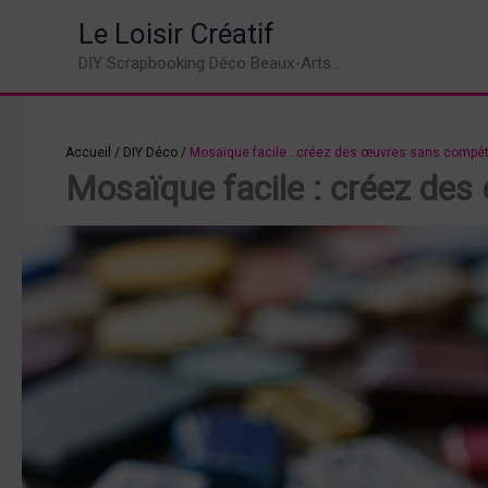
Aller
Le Loisir Créatif
au
DIY Scrapbooking Déco Beaux-Arts...
contenu
Accueil
/
DIY Déco
/
Mosaïque facile : créez des œuvres sans compét
Mosaïque facile : créez de