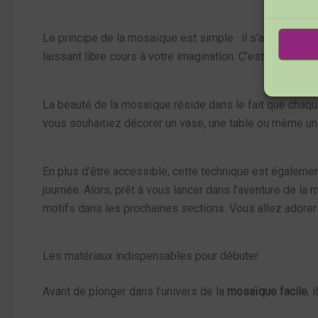
Le principe de la mosaïque est simple : il s’agit de dé
laissant libre cours à votre imagination. C’est une man
La beauté de la mosaïque réside dans le fait que chaqu
vous souhaitiez décorer un vase, une table ou même un 
En plus d’être accessible, cette technique est égalemen
journée. Alors, prêt à vous lancer dans l’aventure de la 
motifs dans les prochaines sections. Vous allez adorer
Les matériaux indispensables pour débuter
Avant de plonger dans l’univers de la
mosaïque facile
, 