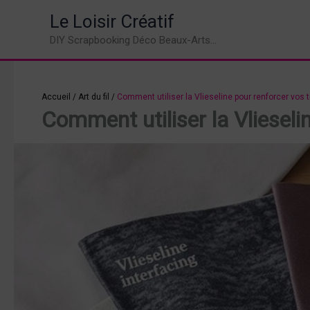
Aller
Le Loisir Créatif
au
DIY Scrapbooking Déco Beaux-Arts...
contenu
Accueil
/
Art du fil
/
Comment utiliser la Vlieseline pour renforcer vos t
Comment utiliser la Vlieseli