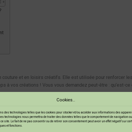
?
nt
couture et en loisirs créatifs. Elle est utilisée pour renforcer les
peps à vos créations ! Vous vous demandez peut-être : qu’est-ce qu
Cookies...
 propres caractéristiques. Voici un petit aperçu :
ns des technologies telles que les cookies pour stocker et/ou accéder aux informations des appareils
ces technologies nous permettra de traiter des données telles que le comportement de navigation ou
ce site. Le fait de ne pas consentir ou de retirer son consentement peut avoir un effet négatif sur ce
ques et fonctions.