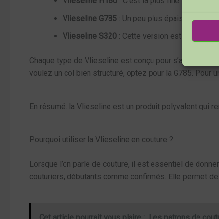
Vlieseline H180
: C’est la plus fine. Idéale p
Vlieseline G785
: Un peu plus épaisse, parfait
Vlieseline S320
: Cette version est plus épais
Chaque type de Vlieseline est conçu pour s’adapter à di
voulez un col bien structuré, optez pour la G785. Pour un
En résumé, la Vlieseline est un produit polyvalent qui ren
Pourquoi utiliser la Vlieseline en couture ?
Lorsque l’on parle de couture, il est essentiel de donne
couturiers, débutants comme confirmés. Elle permet de r
Cet article pourrait vous plaire :
Les patrons de cou