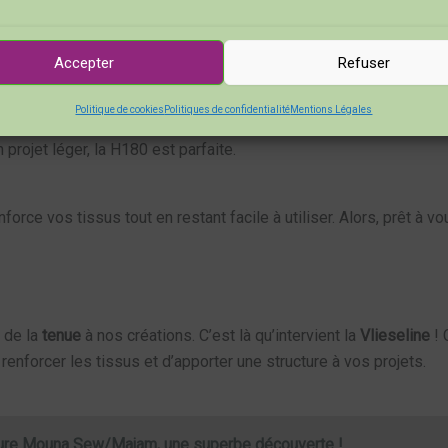
our les tissus légers, comme les blouses ou les doublures.
e pour les cols et poignets. Elle apporte une bonne tenue sans alo
Accepter
Refuser
se et convient parfaitement aux sacs ou à des projets nécessitan
Politique de cookies
Politiques de confidentialité
Mentions Légales
fférents besoins. Choisir la bonne épaisseur est essentiel pour o
 projet léger, la H180 est parfaite.
force vos tissus tout en restant facile à utiliser. Alors, prêt à v
r de la
tenue
à nos créations. C’est là qu’intervient la
Vlieseline
! 
enforcer les tissus et d’apporter une structure à vos projets.
ture Mouna Sew/Majam, une superbe découverte !