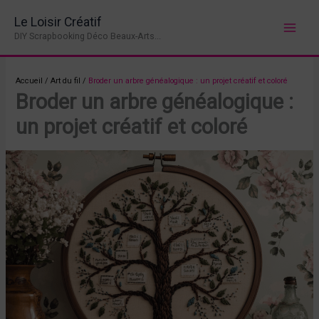
Aller
Le Loisir Créatif
au
DIY Scrapbooking Déco Beaux-Arts...
contenu
Accueil
/
Art du fil
/
Broder un arbre généalogique : un projet créatif et coloré
Broder un arbre généalogique :
un projet créatif et coloré