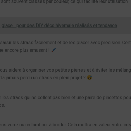
 sont souvent classés par couleur, ce qui facilite leur utilisation.
, glace... pour des DIY déco hivernale réalisés et tendance
 saisir les strass facilement et de les placer avec précision. Ce
lage encore plus amusant !
 vous aidera à organiser vos petites pierres et à éviter les mélan
n’a jamais perdu un strass en plein projet ?
les strass qui ne collent pas bien et une paire de pincettes pour
ps.
ans verre ou un tambour à broder. Cela mettra en valeur votre cr