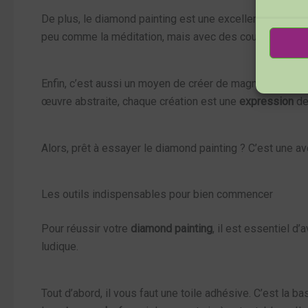
De plus, le diamond painting est une excellente manière
peu comme la méditation, mais avec des couleurs !
Enfin, c’est aussi un moyen de créer de magnifiques œuv
œuvre abstraite, chaque création est une
expression
de
Alors, prêt à essayer le diamond painting ? C’est une ave
Les outils indispensables pour bien commencer
Pour réussir votre
diamond painting
, il est essentiel d
ludique.
Tout d’abord, il vous faut une toile adhésive. C’est la 