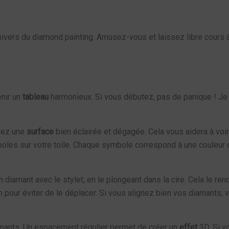
univers du diamond painting. Amusez-vous et laissez libre cours à 
enir un
tableau
harmonieux. Si vous débutez, pas de panique ! Je
ssez une
surface
bien éclairée et dégagée. Cela vous aidera à voir 
oles sur votre toile. Chaque symbole correspond à une couleur 
 diamant avec le stylet, en le plongeant dans la cire. Cela le ren
 pour éviter de le déplacer. Si vous alignez bien vos diamants, v
iamants. Un espacement régulier permet de créer un
effet
3D. Si v