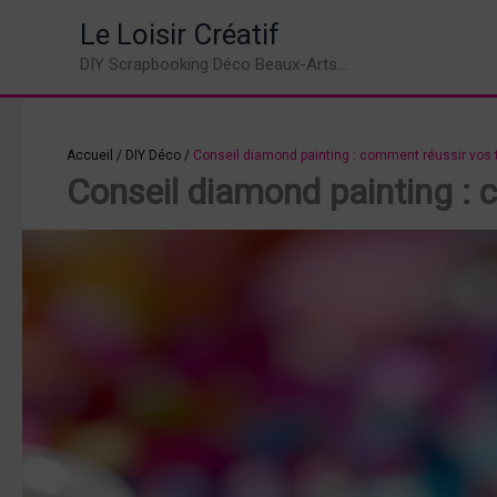
Aller
Le Loisir Créatif
au
DIY Scrapbooking Déco Beaux-Arts...
contenu
Accueil
/
DIY Déco
/
Conseil diamond painting : comment réussir vos t
Conseil diamond painting : 