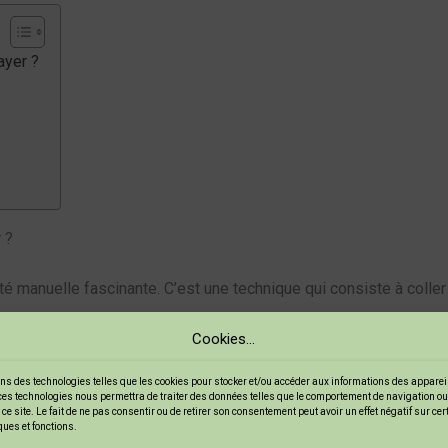
ayer ?
 ?
vité manuelle fascinante. C’est une technique qui consiste à colle
Cookies...
 d’abord, c’est une activité accessible à tous, que vous soyez 
ns des technologies telles que les cookies pour stocker et/ou accéder aux informations des appareils
ces technologies nous permettra de traiter des données telles que le comportement de navigation ou
et un plateau. Facile, non ?
ce site. Le fait de ne pas consentir ou de retirer son consentement peut avoir un effet négatif sur ce
ques et fonctions.