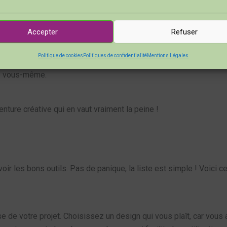
 de se détendre. Concentrer votre esprit sur les petites
perles
v
Accepter
Refuser
Politique de cookies
Politiques de confidentialité
Mentions Légales
res d’art. Chaque tableau est unique et reflète votre personnal
 vous-même.
nture créative qui en vaut vraiment la peine !
’avoir les bons outils. Pas de panique, la liste est simple ! Voici
base de votre projet. Choisissez un design qui vous plaît, car vou