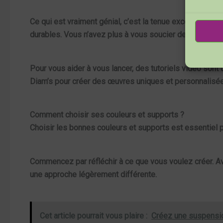
Ce qui est vraiment génial, c’est la
tenue
exceptionnelle 
durables. Vous n’avez plus à vous soucier de vos réalis
Pour vous aider à vous lancer, des
tutoriels vidéo
sont d
Diam’s pour créer des œuvres uniques et personnalisées.
Comment choisir ses couleurs et supports ?
Choisir les bonnes couleurs et supports est essentiel 
Commencez par réfléchir à ce que vous voulez créer. 
une approche légèrement différente.
Cet article pourrait vous plaire :
Créez une suspensio