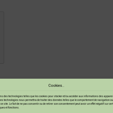
volutionner vos projets de
loisirs créatifs
. Disponible en
84 coule
Cookies...
ns des technologies telles que les cookies pour stocker et/ou accéder aux informations des appareils
bois
et bien d’autres matériaux. Imaginez-vous en train de décor
ces technologies nous permettra de traiter des données telles que le comportement de navigation ou
ce site. Le fait de ne pas consentir ou de retirer son consentement peut avoir un effet négatif sur ce
 vie à vos idées et faire ressortir votre créativité.
ques et fonctions.