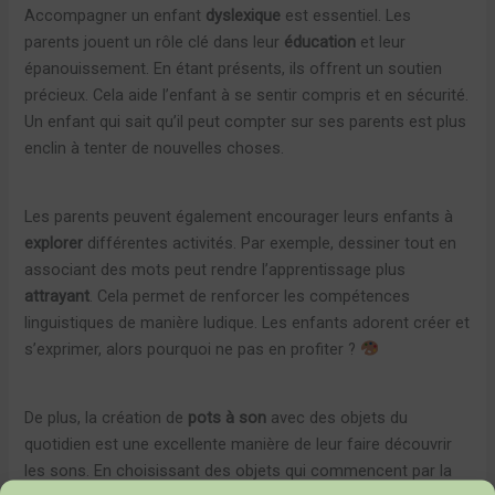
Accompagner un enfant
dyslexique
est essentiel. Les
parents jouent un rôle clé dans leur
éducation
et leur
épanouissement. En étant présents, ils offrent un soutien
précieux. Cela aide l’enfant à se sentir compris et en sécurité.
Un enfant qui sait qu’il peut compter sur ses parents est plus
enclin à tenter de nouvelles choses.
Les parents peuvent également encourager leurs enfants à
explorer
différentes activités. Par exemple, dessiner tout en
associant des mots peut rendre l’apprentissage plus
attrayant
. Cela permet de renforcer les compétences
linguistiques de manière ludique. Les enfants adorent créer et
s’exprimer, alors pourquoi ne pas en profiter ?
De plus, la création de
pots à son
avec des objets du
quotidien est une excellente manière de leur faire découvrir
les sons. En choisissant des objets qui commencent par la