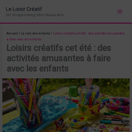
Aller
Le Loisir Créatif
au
DIY Scrapbooking Déco Beaux-Arts...
contenu
Accueil
/
Le coin des enfants
/
Loisirs créatifs cet été : des activités amusantes
à faire avec les enfants
Loisirs créatifs cet été : des
activités amusantes à faire
avec les enfants