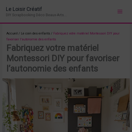
Aller
Le Loisir Créatif
au
DIY Scrapbooking Déco Beaux-Arts...
contenu
Accueil
/
Le coin des enfants
/
Fabriquez votre matériel Montessori DIY pour
favoriser l’autonomie des enfants
Fabriquez votre matériel
Montessori DIY pour favoriser
l’autonomie des enfants