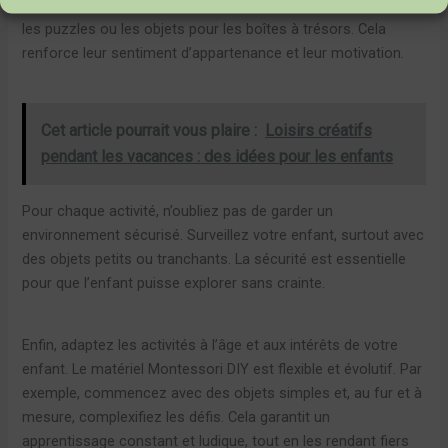
activités. Par exemple, ils peuvent choisir les couleurs pour
les puzzles ou les objets pour les boîtes à trésors. Cela
renforce leur sentiment d’appartenance et leur motivation.
Cet article pourrait vous plaire :
Loisirs créatifs
pendant les vacances : des idées pour les enfants
Pour chaque activité, n’oubliez pas de garder un
environnement sécurisé. Surveillez votre enfant, surtout avec
des objets petits ou tranchants. La sécurité est essentielle
pour que l’enfant puisse explorer sans crainte.
Enfin, adaptez les activités à l’âge et aux intérêts de votre
enfant. Le matériel Montessori DIY est flexible et évolutif. Par
exemple, commencez avec des objets simples et, au fur et à
mesure, complexifiez les défis. Cela garantit un
apprentissage constant et ludique, tout en les rendant fiers