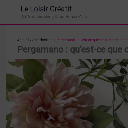
Aller
Le Loisir Créatif
au
DIY Scrapbooking Déco Beaux-Arts...
contenu
Accueil
/
Scrapbooking
/
Pergamano : qu’est-ce que c’est et comment l’
Pergamano : qu’est-ce que c’