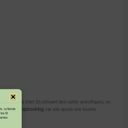
es œuvres d’art. En utilisant des outils spécifiques, on
rie
et le
scrapbooking
, car elle ajoute une touche
. Le fait de
 les ID
rtaines