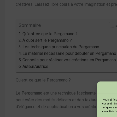
créatives. Laissez libre cours à votre imagination et p
Sommaire
Qu’est-ce que le Pergamano ?
À quoi sert le Pergamano ?
Les techniques principales du Pergamano
Le matériel nécessaire pour débuter en Pergamano
Conseils pour réaliser vos créations en Pergamano
Auteur/autrice
Qu’est-ce que le Pergamano ?
Le
Pergamano
est une technique fascinante de loisirs c
peut créer des motifs délicats et des textures qui rappe
Nous utiliso
consentir à 
d’élégance et de sophistication à vos créations.
uniques sur 
caractéristi