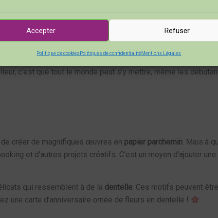
e traçage, le ciselage, le pointillage, le dorsage et le perforag
Pergamano ? Allons-y !
Accepter
Refuser
Politique de cookies
Politiques de confidentialité
Mentions Légales
archemin pour lui donner vie. Avec un peu de pratique, vous pou
eur, c’est que tout le monde peut s’y mettre, même les débutants
t de créer de magnifiques œuvres en
papier parchemin
. Mais à qu
ooking et d’autres projets créatifs. C’est un moyen d’ajouter une
licats qui ressemblent à de la
dentelle
. Ces motifs peuvent êtr
z une carte d’anniversaire ornée de fleurs en dentelle !