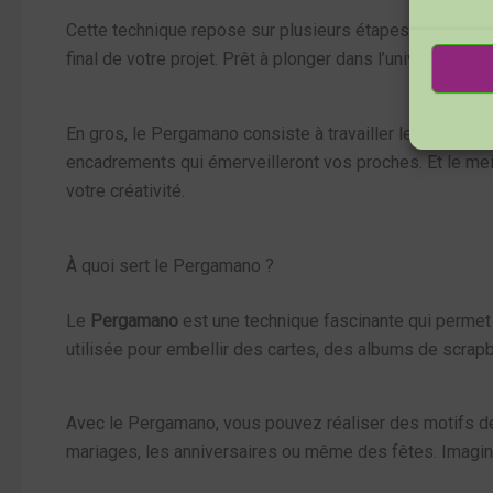
Cette technique repose sur plusieurs étapes clés, dont l
final de votre projet. Prêt à plonger dans l’univers du 
En gros, le Pergamano consiste à travailler le papier p
encadrements qui émerveilleront vos proches. Et le meill
votre créativité.
À quoi sert le Pergamano ?
Le
Pergamano
est une technique fascinante qui perme
utilisée pour embellir des cartes, des albums de scrapb
Avec le Pergamano, vous pouvez réaliser des motifs dé
mariages, les anniversaires ou même des fêtes. Imagine