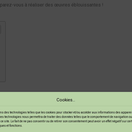
réparez-vous à réaliser des œuvres éblouissantes !
Cookies...
réatifs qui permet de transformer du papier parchemin en véritabl
llent la
dentelle
. C’est une méthode très appréciée dans la
carte
ns des technologies telles que les cookies pour stocker et/ou accéder aux informations des appareils
ces technologies nous permettra de traiter des données telles que le comportement de navigation ou
ce site. Le fait de ne pas consentir ou de retirer son consentement peut avoir un effet négatif sur ce
ques et fonctions.