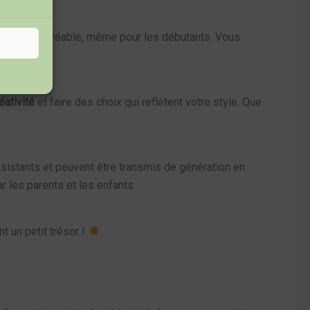
le tricotage agréable, même pour les débutants. Vous
éativité
et faire des choix qui reflètent votre style. Que
ésistants et peuvent être transmis de génération en
r les parents et les enfants.
t un petit trésor !