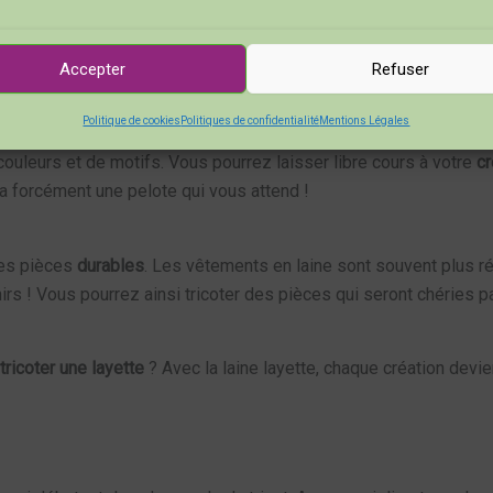
acile à travailler
. Elle glisse bien sur les aiguilles, ce qui rend 
Accepter
Refuser
orsque l’on attend l’arrivée d’un petit bout de chou ! Boum !
Politique de cookies
Politiques de confidentialité
Mentions Légales
 couleurs et de motifs. Vous pourrez laisser libre cours à votre
cr
 a forcément une pelote qui vous attend !
 des pièces
durables
. Les vêtements en laine sont souvent plus r
s ! Vous pourrez ainsi tricoter des pièces qui seront chéries pa
tricoter une layette
? Avec la laine layette, chaque création devien