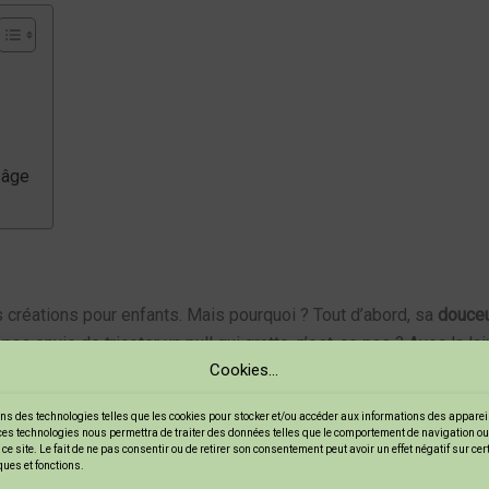
 âge
 créations pour enfants. Mais pourquoi ? Tout d’abord, sa
douce
as envie de tricoter un pull qui gratte, n’est-ce pas ? Avec la l
Cookies...
ns des technologies telles que les cookies pour stocker et/ou accéder aux informations des appareils
ces technologies nous permettra de traiter des données telles que le comportement de navigation ou
 signifie qu’elle est moins susceptible de provoquer des réactions
ce site. Le fait de ne pas consentir ou de retirer son consentement peut avoir un effet négatif sur ce
ques et fonctions.
vous vous assurez que vos créations seront non seulement belles,