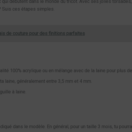
x qui débutent dans le monde du tricot. Avec ses jolies torsades,
er ? Suis ces étapes simples.
is de couture pour des finitions parfaites
lité 100% acrylique ou en mélange avec de la laine pour plus de
e ta laine, généralement entre 3,5 mm et 4 mm.
uille à laine.
qué dans le modèle. En général, pour un taille 3 mois, tu pourr