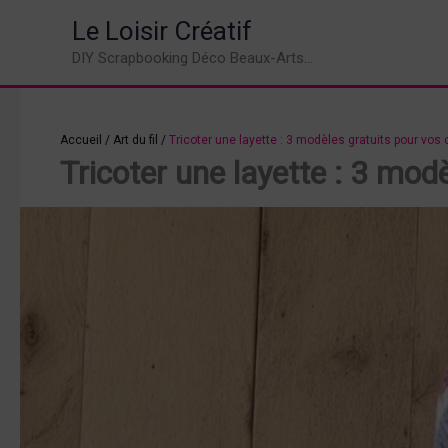
Aller
Le Loisir Créatif
au
DIY Scrapbooking Déco Beaux-Arts...
contenu
Accueil
/
Art du fil
/
Tricoter une layette : 3 modèles gratuits pour vos
Tricoter une layette : 3 mod