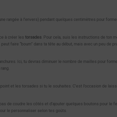
 une rangée à l’envers) pendant quelques centimètres pour former 
ce à créer les
torsades
. Pour cela, suis les instructions de ton 
eut faire “boum” dans ta tête au début, mais avec un peu de prati
manchures. Ici, tu devras diminuer le nombre de mailles pour for
 rang.
t et les torsades si tu le souhaites. C’est l’occasion de laisser
 pas de coudre les côtés et d’ajouter quelques boutons pour le fer
pour le personnaliser selon tes goûts.