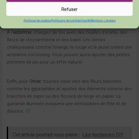
Imaginez votre guirlande illuminée par les lumières du soir,
Refuser
quelle magie !
Politique de cookies
Politiques de confidentialité
Mentions Légales
À l’
automne
, changez de ton avec des feuilles d’érable, des
fleurs de chrysanthème et des baies. Les teintes
chaleureuses comme l’orange, le rouge et le jaune créent une
ambiance cocooning. Vous pouvez aussi ajouter des petites
pommes de pin pour un effet naturel.
Enfin, pour l’
hiver
, tournez-vous vers des fleurs blanches
comme les gypsophiles et ajoutez des éléments comme des
branches de sapin ou des flocons de neige en papier. La
guirlande illuminée évoquera une atmosphère de fête et de
douceur.
Cet article pourrait vous plaire :
Les tendances DIY