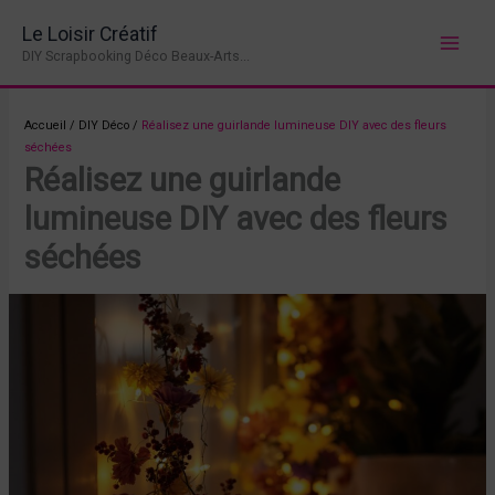
Aller
Le Loisir Créatif
au
DIY Scrapbooking Déco Beaux-Arts...
contenu
Accueil
/
DIY Déco
/
Réalisez une guirlande lumineuse DIY avec des fleurs
séchées
Réalisez une guirlande
lumineuse DIY avec des fleurs
séchées