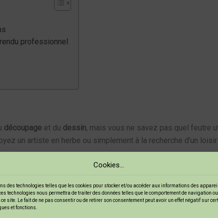
ns
n rendu professionnel
s
du
découpage
et du
dessin
, mais vous ne savez pas quel feutre ut
ez un artiste en herbe ou simplement à la recherche d’un loisir cr
Cookies...
rojets. Chaque type de feutre a ses propres caractéristiques. Parfo
utres disponibles sur le marché. Nous allons voir ensemble les
ns des technologies telles que les cookies pour stocker et/ou accéder aux informations des appareils
ces technologies nous permettra de traiter des données telles que le comportement de navigation ou
pour vous ? Allons-y !
ce site. Le fait de ne pas consentir ou de retirer son consentement peut avoir un effet négatif sur ce
ques et fonctions.