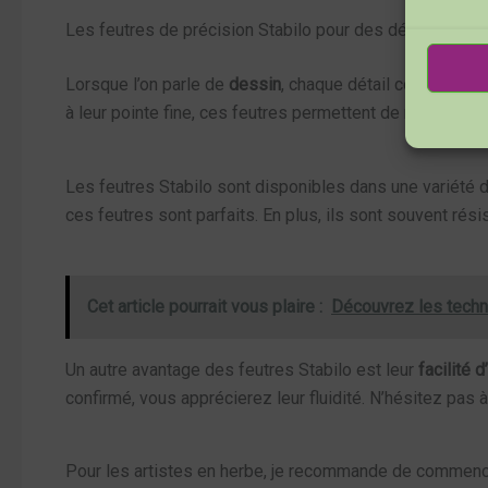
Les feutres de précision Stabilo pour des détails fins
Lorsque l’on parle de
dessin
, chaque détail compte ! L
à leur pointe fine, ces feutres permettent de réaliser de
Les feutres Stabilo sont disponibles dans une variété d
ces feutres sont parfaits. En plus, ils sont souvent rési
Cet article pourrait vous plaire :
Découvrez les techn
Un autre avantage des feutres Stabilo est leur
facilité d
confirmé, vous apprécierez leur fluidité. N’hésitez pas 
Pour les artistes en herbe, je recommande de commencer