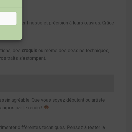
t à apporter finesse et précision à leurs œuvres. Grâce
ations, des
croquis
ou même des dessins techniques,
 vos traits s’estompent.
 dessin agréable. Que vous soyez débutant ou artiste
surpris par le rendu !
imenter différentes techniques. Pensez à tester la