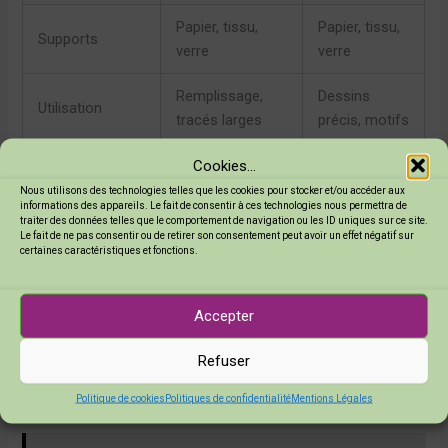
Papier, tissu,
Papier, tissu,
Supports
verre
verre
Remplissage,
Dessins
Utilisation
tracés larges
précis, motifs
Cookies...
En résumé, le choix entre le Posca 1M et le Posca 1MR
Nous utilisons des technologies telles que les cookies pour stocker et/ou accéder aux
dépend vraiment de ce que vous souhaitez réaliser. Pour un
informations des appareils. Le fait de consentir à ces technologies nous permettra de
traiter des données telles que le comportement de navigation ou les ID uniques sur ce site.
projet qui nécessite des traits larges, n’hésitez pas à opter
Le fait de ne pas consentir ou de retirer son consentement peut avoir un effet négatif sur
pour le 1M. En revanche, si vous êtes plus dans le détail, le
certaines caractéristiques et fonctions.
1MR sera votre meilleur ami.
Accepter
Il est aussi intéressant de noter que ces deux modèles
partagent la même qualité de
couleurs vives
et
durabilité
.
Refuser
Quel que soit votre choix, vous serez ravi du résultat !
Politique de cookies
Politiques de confidentialité
Mentions Légales