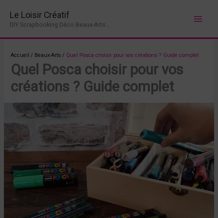
Aller
Le Loisir Créatif
au
DIY Scrapbooking Déco Beaux-Arts...
contenu
Accueil
/
Beaux-Arts
/
Quel Posca choisir pour vos créations ? Guide complet
Quel Posca choisir pour vos
créations ? Guide complet