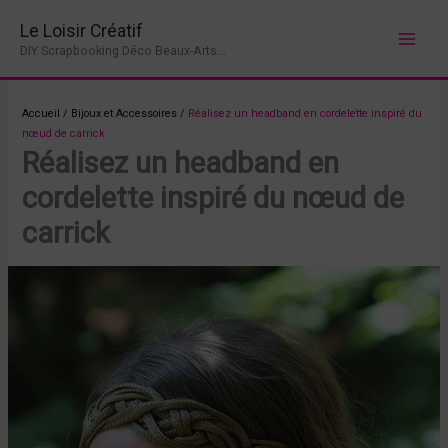
Aller
Le Loisir Créatif
au
DIY Scrapbooking Déco Beaux-Arts...
contenu
Accueil
/
Bijoux et Accessoires
/
Réalisez un headband en cordelette inspiré du
nœud de carrick
Réalisez un headband en
cordelette inspiré du nœud de
carrick