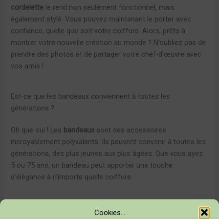
cordelette
le rend non seulement fonctionnel, mais
également stylé. Vous pouvez maintenant le porter avec
confiance, quelle que soit votre coiffure. Alors, prêts à
montrer votre nouvelle création au monde ? N’oubliez pas de
prendre des photos et de partager votre chef-d’œuvre avec
vos amis !
Est-ce que les bandeaux conviennent à toutes les
générations ?
Oh que oui ! Les
bandeaux
sont des accessoires
incroyablement polyvalents. Ils peuvent convenir à toutes les
générations, des plus jeunes aux plus âgées. Que vous ayez
5 ou 75 ans, un bandeau peut apporter une touche
d’élégance à n’importe quelle coiffure.
Pour les enfants, un
headband en cordelette
coloré peut être
Cookies...