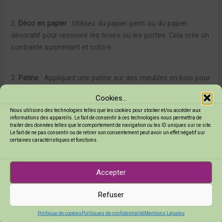
2.
Déco en papier
: Utilisez du papier peint ou du papier
décoratif pour recouvrir les tiroirs ou les portes. Cela crée un
contraste surprenant et coloré.
3.
Patine
: Appliquez une patine sur des meubles en bois pour
leur donner un aspect ancien. C’est simple et efficace !
Cookies...
Nous utilisons des technologies telles que les cookies pour stocker et/ou accéder aux
informations des appareils. Le fait de consentir à ces technologies nous permettra de
4.
Ajoutez des poignées décoratives
: Remplacer les
traiter des données telles que le comportement de navigation ou les ID uniques sur ce site.
anciennes poignées par des modèles modernes ou vintage
Le fait de ne pas consentir ou de retirer son consentement peut avoir un effet négatif sur
certaines caractéristiques et fonctions.
peut complètement transformer l’apparence d’une
commode.
Accepter
5.
Rembourrage
: Pour les fauteuils, changez le tissu ou
Refuser
ajoutez un coussin coloré. Cela apporte du confort et du
style.
Politique de cookies
Politiques de confidentialité
Mentions Légales