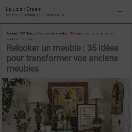
Aller
Le Loisir Créatif
au
DIY Scrapbooking Déco Beaux-Arts...
contenu
Accueil
/
DIY Déco
/
Relooker un meuble : 35 idées pour transformer vos
anciens meubles
Relooker un meuble : 35 idées
pour transformer vos anciens
meubles