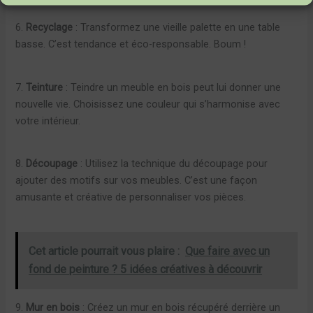
6.
Recyclage
: Transformez une vieille palette en une table
basse. C’est tendance et éco-responsable. Boum !
7.
Teinture
: Teindre un meuble en bois peut lui donner une
nouvelle vie. Choisissez une couleur qui s’harmonise avec
votre intérieur.
8.
Découpage
: Utilisez la technique du découpage pour
ajouter des motifs sur vos meubles. C’est une façon
amusante et créative de personnaliser vos pièces.
Cet article pourrait vous plaire :
Que faire avec un
fond de peinture ? 5 idées créatives à découvrir
9.
Mur en bois
: Créez un mur en bois récupéré derrière un