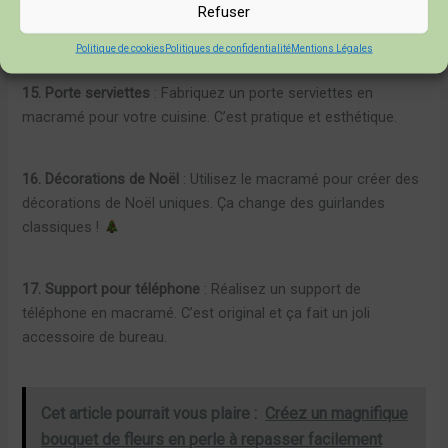
pour vos dîners. Cela apporte une touche chaleureuse à
Refuser
votre table.
Politique de cookies
Politiques de confidentialité
Mentions Légales
15. Porte serviettes
: Fabriquez un porte serviettes en
macramé pour votre cuisine. C’est pratique et esthétique.
16. Décorations de Noël
: Utilisez le macramé pour créer des
décorations de Noël uniques. Ça change des guirlandes
classiques !
17. Support pour téléphone
: Réalisez un support de
téléphone en macramé. C’est original et ça fait un joli
accessoire de bureau.
Cet article pourrait vous plaire :
Créez un magnifique
bouquet de fleurs en perle à repasser facilement