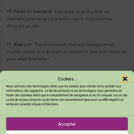
10. Panier en macramé
: Fabriquez un petit panier en
macramé pour ranger vos petits objets. C’est à la fois
décoratif et utile.
11. Abat-jour
: Transformez un abat-jour basique en un
modèle unique en y ajoutant du macramé. Une belle façon de
jouer avec la lumière !
12. Sac en macramé
: Pourquoi ne pas créer un sac en
Cookies...
macramé pour vos sorties ? C’est tendance et écolo.
Nous utilisons des technologies telles que les cookies pour stocker et/ou accéder aux
informations des appareils. Le fait de consentir à ces technologies nous permettra de
traiter des données telles que le comportement de navigation ou les ID uniques sur ce site.
Le fait de ne pas consentir ou de retirer son consentement peut avoir un effet négatif sur
13. Marque-pages
: Réalisez des marque-pages en macramé.
certaines caractéristiques et fonctions.
C’est une belle idée cadeau pour les amoureux de la lecture.
Accepter
14. Chemin de table
: Créez un chemin de table en macramé