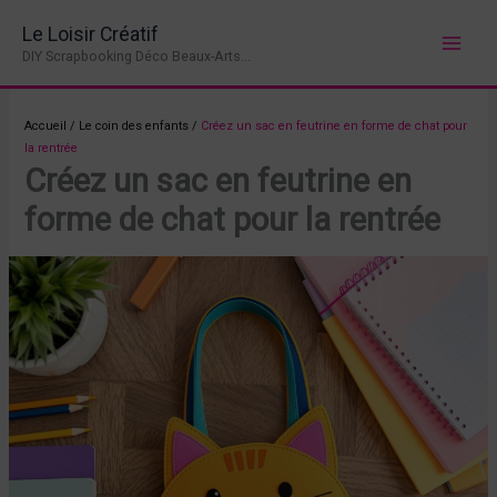
Aller
Le Loisir Créatif
au
DIY Scrapbooking Déco Beaux-Arts...
contenu
Accueil
/
Le coin des enfants
/
Créez un sac en feutrine en forme de chat pour
la rentrée
Créez un sac en feutrine en
forme de chat pour la rentrée