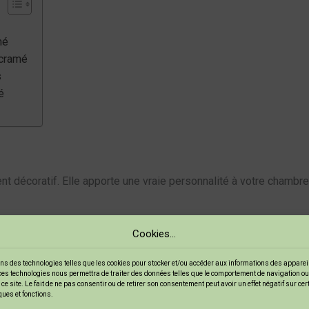
mé
acramé
s
é
t décoratif. Elle apporte une vraie personnalité à votre chambre 
Cookies...
ui permet de réaliser des motifs uniques. Chaque tête de lit es
ganiques, vous pouvez jouer avec les nœuds pour obtenir l’effet
ns des technologies telles que les cookies pour stocker et/ou accéder aux informations des appareils
ces technologies nous permettra de traiter des données telles que le comportement de navigation ou
ce site. Le fait de ne pas consentir ou de retirer son consentement peut avoir un effet négatif sur ce
ques et fonctions.