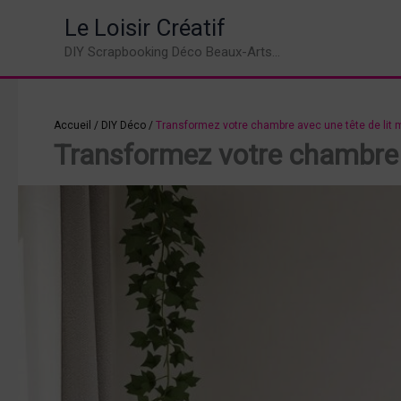
Aller
Le Loisir Créatif
au
DIY Scrapbooking Déco Beaux-Arts...
contenu
Accueil
/
DIY Déco
/
Transformez votre chambre avec une tête de lit
Transformez votre chambre 