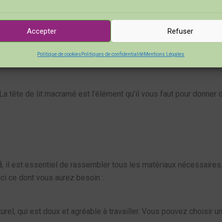
ances et la nature. C’est parfait pour transformer votre espace
sphère douce et chaleureuse.
Accepter
Refuser
ccessible
, même pour les débutants. Avec un peu de patience et
Politique de cookies
Politiques de confidentialité
Mentions Légales
pas cher !
 La tête de lit macramé est l’élément qu’il vous faut pour donner 
é
, il est essentiel de rassembler tous les matériaux nécessaires.
ici ce dont vous aurez besoin :
turel, qui est doux et agréable à travailler. Vous pouvez choisir 