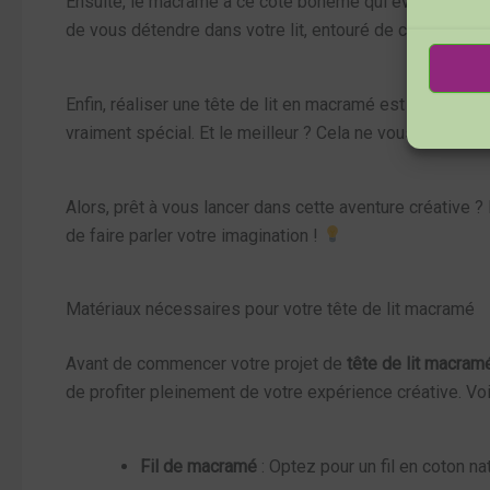
Ensuite, le macramé a ce côté bohème qui évoque les vac
de vous détendre dans votre lit, entouré de cette atmo
Enfin, réaliser une tête de lit en macramé est un projet
a
vraiment spécial. Et le meilleur ? Cela ne vous coûtera 
Alors, prêt à vous lancer dans cette aventure créative ?
de faire parler votre imagination !
Matériaux nécessaires pour votre tête de lit macramé
Avant de commencer votre projet de
tête de lit macram
de profiter pleinement de votre expérience créative. Vo
Fil de macramé
: Optez pour un fil en coton na