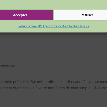
e :
Accepter
Refuser
Politique de cookies
Politiques de confidentialité
Mentions Légales
 choix
nécessaire.
ne toile précollée. Sur cette toile : un motif quadrillé avec un 
ement et donner vie à votre motif, rien de plus simple ! Il vous 