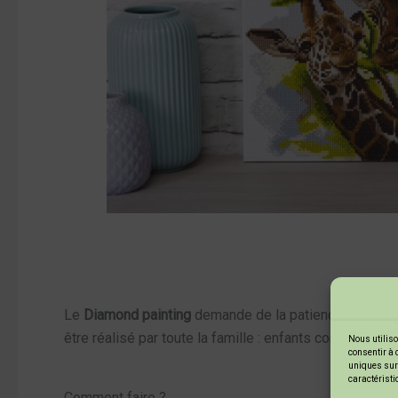
Le
Diamond painting
demande de la patience et saura st
être réalisé par toute la famille : enfants comme adu
Nous utiliso
consentir à 
uniques sur 
caractéristi
Comment faire ?