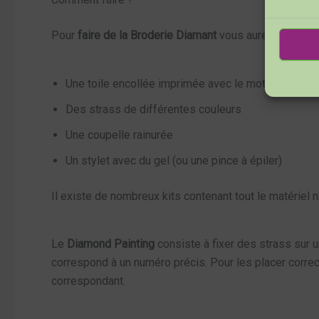
Pour
faire de la Broderie Diamant
vous aurez besoin d
Une toile encollée imprimée avec le motif de votre
Des strass de différentes couleurs
Une coupelle rainurée
Un stylet avec du gel (ou une pince à épiler)
Il existe de nombreux kits contenant tout le matériel 
Le
Diamond Painting
consiste à fixer des strass sur u
correspond à un numéro précis. Pour les placer correct
correspondant.