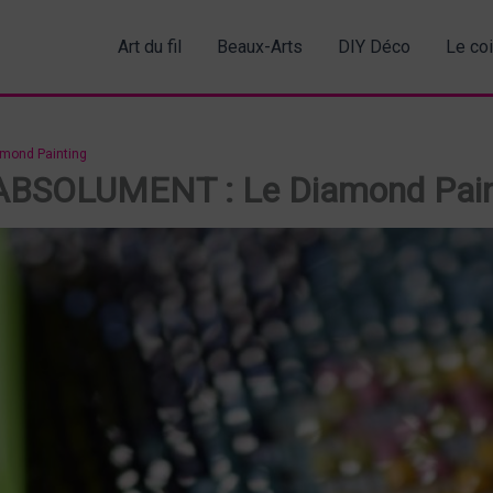
Art du fil
Beaux-Arts
DIY Déco
Le co
amond Painting
rir ABSOLUMENT : Le Diamond Pai