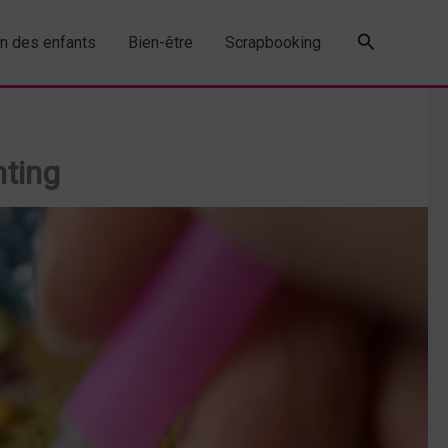
Recherche
in des enfants
Bien-être
Scrapbooking
nting