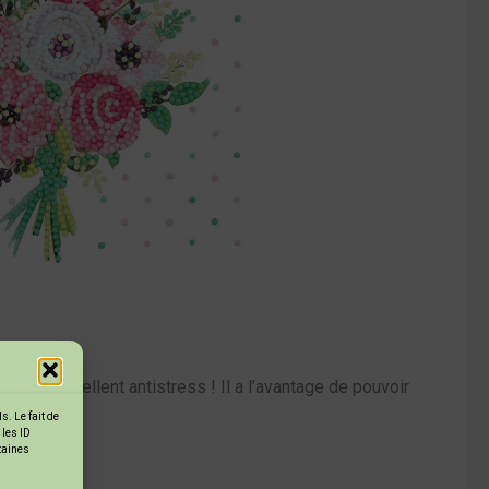
ent un excellent antistress ! Il a l’avantage de pouvoir
. Le fait de
 les ID
rtaines