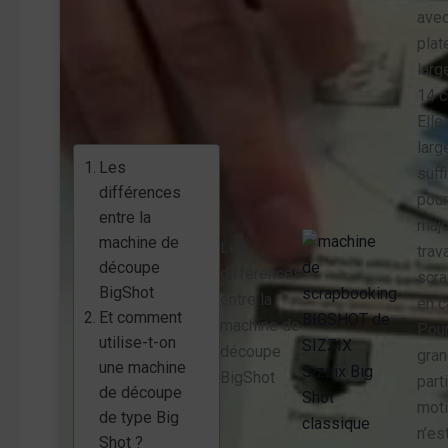
avec
plat
larg
14 c
Elle
larg
Les
suff
différences
pour
entre la
majo
machine de
Les
trav
découpe
différences
scra
BigShot
entre la
en c
Et comment
machine de
Pour
utilise-t-on
découpe
gra
une machine
Sizzix Big
BigShot
part
de découpe
Shot
motif
de type Big
classique
n’es
Shot ?