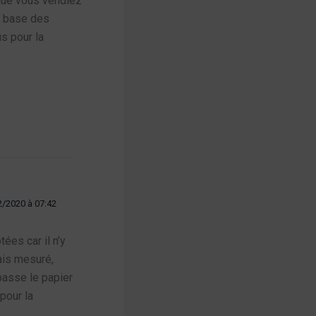
 que vous vendiez
a base des
s pour la
2/2020 à 07:42
ées car il n’y
ais mesuré,
passe le papier
pour la