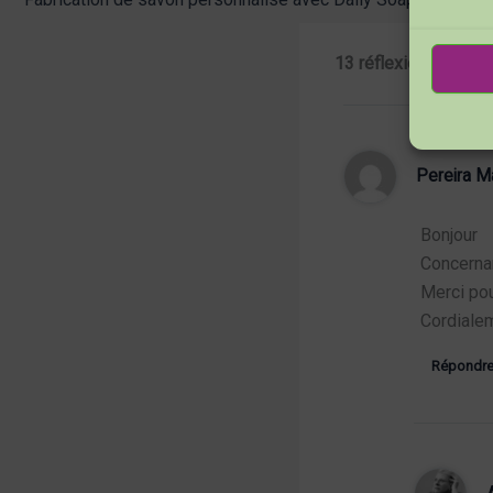
13 réflexions sur “C
Pereira M
Bonjour
Concernan
Merci po
Cordiale
Répondr