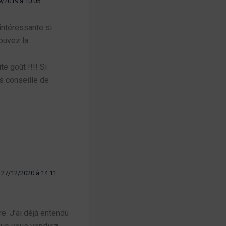
9/2019 à 10:05
intéressante si
ouvez la
te goût !!!! Si
us conseille de
27/12/2020 à 14:11
re. J’ai déjà entendu