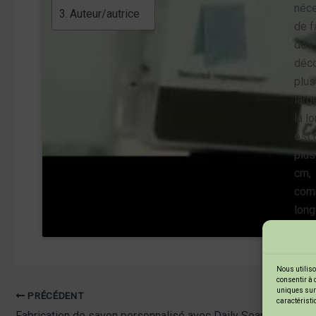
néce
Auteur/autrice
de f
des
déc
plus
larg
la l
est 
plus
cm,
com
long
de l
mach
Nous utiliso
consentir à 
uniques sur 
PRÉCÉDENT
caractéristi
Fabrication de savon personnalisé avec Daily Soap