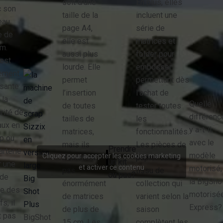
soit d’une
En plus, elles
 son
taille de la
incluent une
eau
page A4,
série de
e de
elle est
matrices et
m.
aussi plus
folder pour
 est
lourde. Elle
embosser
ement
permet
permettant dès
isante
l’insertion
l’achat de
 la
Quelle
de toutes
tester toutes
rité de
différenc
tailles de
les
aux en
y a-t-il
matrices,
fonctionnalités.
p ou
avec le
mais ils
Les pièces de
Prendre
arterie.
modèle
Cliquez pour accepter les cookies marketing
n’existent
papier ou de
un kit
 une
et activer ce contenu
motorisé,
pas
tissu de
ou pas?
nde
la BigSho
énormément
collection qui
ie des
motorisé
de matrices
varient selon la
s, il
Express?
de plus de
saison
t pas
BigShot
15 cm. Les
complètent les