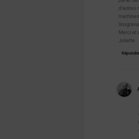
parler de
d’autres 
machines 
linogravu
Merci et 
Juliette
Répondr