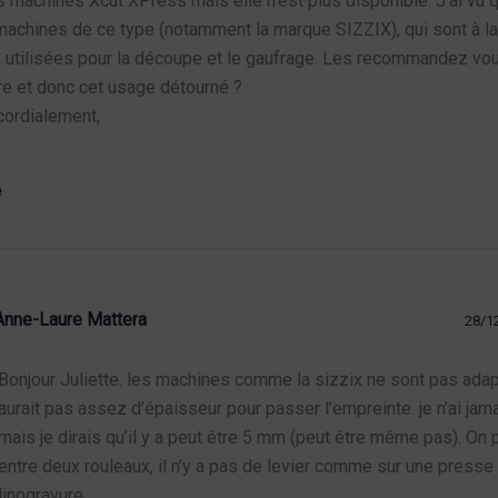
s machines Xcut XPress mais elle n’est plus disponible. J’ai vu
machines de ce type (notamment la marque SIZZIX), qui sont à l
utilisées pour la découpe et le gaufrage. Les recommandez vou
re et donc cet usage détourné ?
cordialement,
e
Anne-Laure Mattera
28/1
Bonjour Juliette. les machines comme la sizzix ne sont pas adapt
aurait pas assez d’épaisseur pour passer l’empreinte. je n’ai jam
mais je dirais qu’il y a peut être 5 mm (peut être même pas). On 
entre deux rouleaux, il n’y a pas de levier comme sur une presse 
linogravure…