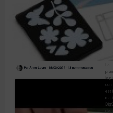
La
Par
Anne-Laure
-
18/03/2024
-
13 commentaires
prem
la p
conn
est 
mac
BigS
clas