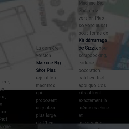
Machine Big
Sho
t ou la
version Plus
se vend aussi
sous forme de
Kit démarrage
La dernière
de Sizzix
pour
version
scrapbooking,
Machine Big
carterie,
Shot Plus
décoration,
rejoint les
patchwork et
ière,
machines
appliqué. Ces
lus
qui
kits offrent
ue,
proposent
exactement la
la
un plateau
même machine
hine
plus large,
et
hot
de 21 cm,
accessoires.
sique