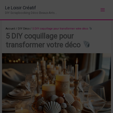
Aller
Le Loisir Créatif
au
DIY Scrapbooking Déco Beaux-Arts...
contenu
Accueil
/
DIY Déco
/
5 DIY coquillage pour transformer votre déco
5 DIY coquillage pour
transformer votre déco