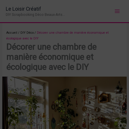
Aller
Le Loisir Créatif
au
DIY Scrapbooking Déco Beaux-Arts...
contenu
Accueil
/
DIY Déco
/
Décorer une chambre de manière économique et
écologique avec le DIY
Décorer une chambre de
manière économique et
écologique avec le DIY