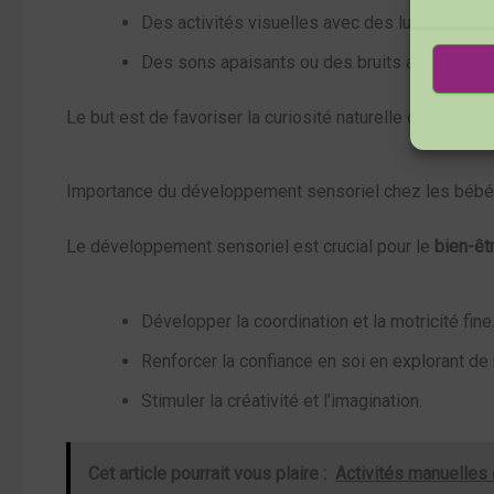
Des activités visuelles avec des lumières, de
Des sons apaisants ou des bruits amusants à 
Le but est de favoriser la curiosité naturelle des bébés
Importance du développement sensoriel chez les béb
Le développement sensoriel est crucial pour le
bien-êt
Développer la coordination et la motricité fine
Renforcer la confiance en soi en explorant d
Stimuler la créativité et l’imagination.
Cet article pourrait vous plaire :
Activités manuelles e