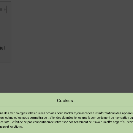
?
iel
-petits peuvent explorer différentes textures, couleurs et sons
Cookies...
ns des technologies telles que les cookies pour stocker et/ou accéder aux informations des appareils
ces technologies nous permettra de traiter des données telles que le comportement de navigation ou
ce site. Le fait de ne pas consentir ou de retirer son consentement peut avoir un effet négatif sur ce
ques et fonctions.
omme du sable, de l’eau ou des tissus.