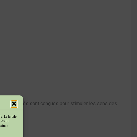
. Ces activités sont conçues pour stimuler les sens des
. Le fait de
 les ID
rtaines