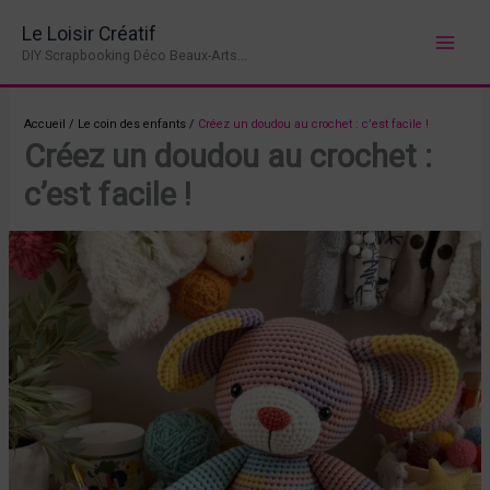
Aller
Le Loisir Créatif
au
DIY Scrapbooking Déco Beaux-Arts...
contenu
Accueil
/
Le coin des enfants
/
Créez un doudou au crochet : c’est facile !
Créez un doudou au crochet :
c’est facile !