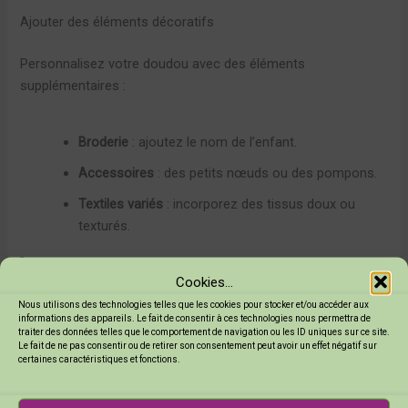
Ajouter des éléments décoratifs
Personnalisez votre doudou avec des éléments
supplémentaires :
Broderie
: ajoutez le nom de l’enfant.
Accessoires
: des petits nœuds ou des pompons.
Textiles variés
: incorporez des tissus doux ou
texturés.
Cet article pourrait vous plaire :
10 idées de
Cookies...
bricolage Pâques enfants pour des moments
Nous utilisons des technologies telles que les cookies pour stocker et/ou accéder aux
informations des appareils. Le fait de consentir à ces technologies nous permettra de
créatifs
traiter des données telles que le comportement de navigation ou les ID uniques sur ce site.
Le fait de ne pas consentir ou de retirer son consentement peut avoir un effet négatif sur
certaines caractéristiques et fonctions.
Formes et designs