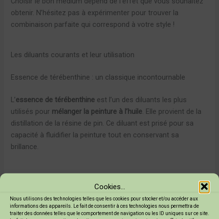
Choisir le bon médium dépend de l’effet que vous souhaitez
obtenir. N’hésitez pas à expérimenter pour trouver la
combinaison parfaite qui correspond à votre style !
Les diluants courants et leur utilisation
Essence de térébenthine : un classique incontournable
L’
essence de térébenthine
est l’un des diluants les plus
utilisés pour
mélanger la peinture à l’huile
. Elle provient de la
distillation de la résine de pin. Ce diluant est prisé pour sa
capacité à fluidifier la peinture tout en conservant sa
brillance.
Voici quelques caractéristiques de l’essence de térébenthine
Cookies...
:
Nous utilisons des technologies telles que les cookies pour stocker et/ou accéder aux
informations des appareils. Le fait de consentir à ces technologies nous permettra de
traiter des données telles que le comportement de navigation ou les ID uniques sur ce site.
Bonne fluidité : facilite l’application de la peinture.