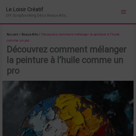
Aller
Le Loisir Créatif
au
DIY Scrapbooking Déco Beaux-Arts...
contenu
Accueil
/
Beaux-Arts
/
Découvrez comment mélanger la peinture à l’huile
comme un pro
Découvrez comment mélanger
la peinture à l’huile comme un
pro