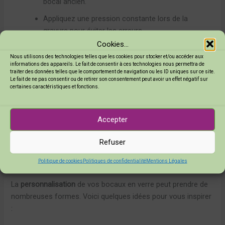
bocal ancien.
Appliquez une pression constante lors de la
gravure pour éviter les erreurs.
Cookies...
Gravez lentement pour un meilleur contrôle et une
Nous utilisons des technologies telles que les cookies pour stocker et/ou accéder aux
finition précise.
informations des appareils. Le fait de consentir à ces technologies nous permettra de
traiter des données telles que le comportement de navigation ou les ID uniques sur ce site.
Le fait de ne pas consentir ou de retirer son consentement peut avoir un effet négatif sur
En prenant votre temps et en suivant ces conseils, vous
certaines caractéristiques et fonctions.
obtiendrez des bocaux en verre vraiment
personnalisés
et
uniques !
Accepter
Idées créatives pour
personnaliser vos bocaux
Refuser
Inspiration pour des motifs et designs uniques
Politique de cookies
Politiques de confidentialité
Mentions Légales
La
personnalisation
de vos bocaux en verre peut prendre de
nombreuses formes. Voici quelques idées pour vous inspirer
: