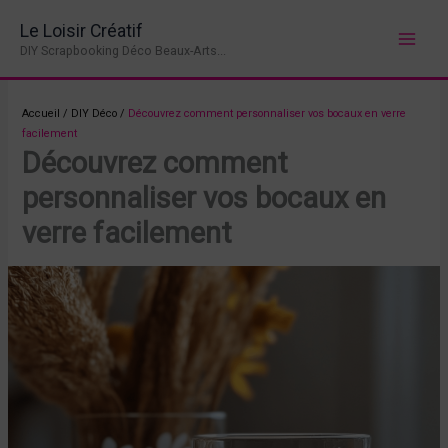
Aller
Le Loisir Créatif
au
DIY Scrapbooking Déco Beaux-Arts...
contenu
Accueil
/
DIY Déco
/
Découvrez comment personnaliser vos bocaux en verre
facilement
Découvrez comment
personnaliser vos bocaux en
verre facilement