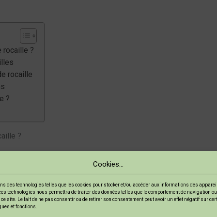
 rocaille ?
illes
e rocaille
ns
e ?
aille ?
lle
Cookies...
ombreux avantages. Voici quelques raisons de les choisir :
ns des technologies telles que les cookies pour stocker et/ou accéder aux informations des appareils
ces technologies nous permettra de traiter des données telles que le comportement de navigation ou
ce site. Le fait de ne pas consentir ou de retirer son consentement peut avoir un effet négatif sur ce
ques et fonctions.
igns uniques selon vos goûts.