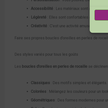
Accessibilité
: Les matériaux sont abordables e
Légèreté
: Elles sont confortables à porter tou
Créativité
: C’est une activité amusante qui st
Faire ses propres boucles d’oreilles en perles de rocail
Des styles variés pour tous les goûts
Les
boucles d’oreilles en perles de rocaille
se déclinent
Classiques
: Des motifs simples et élégants.
Colorées
: Mélangez les couleurs pour un loo
Géométriques
: Des formes modernes pour un