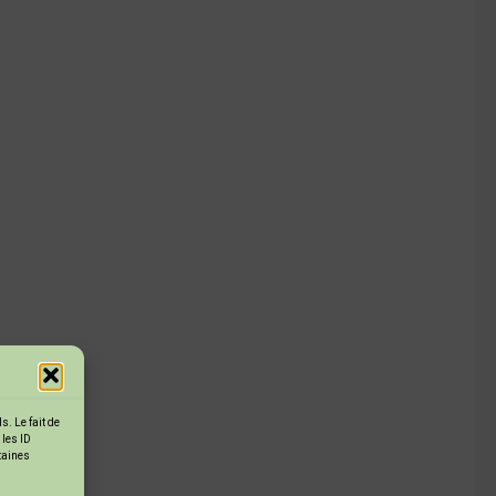
. Le fait de
 les ID
rtaines