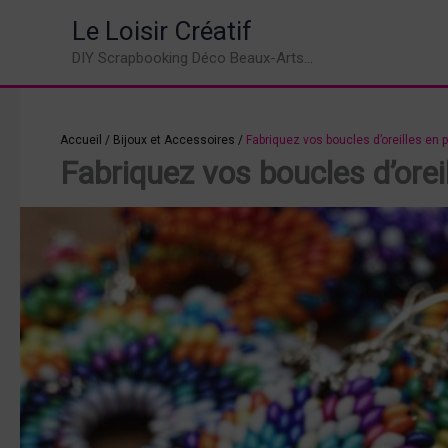
Aller
Le Loisir Créatif
au
DIY Scrapbooking Déco Beaux-Arts...
contenu
Accueil
/
Bijoux et Accessoires
/
Fabriquez vos boucles d’oreilles en p
Fabriquez vos boucles d’oreil