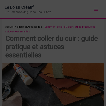
Aller
Le Loisir Créatif
au
DIY Scrapbooking Déco Beaux-Arts...
contenu
Accueil
/
Bijoux et Accessoires
/
Comment coller du cuir : guide pratique et
astuces essentielles
Comment coller du cuir : guide
pratique et astuces
essentielles