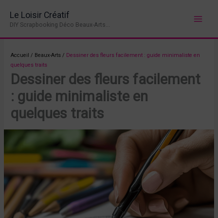
Aller
Le Loisir Créatif
au
DIY Scrapbooking Déco Beaux-Arts...
contenu
Accueil
/
Beaux-Arts
/
Dessiner des fleurs facilement : guide minimaliste en
quelques traits
Dessiner des fleurs facilement
: guide minimaliste en
quelques traits