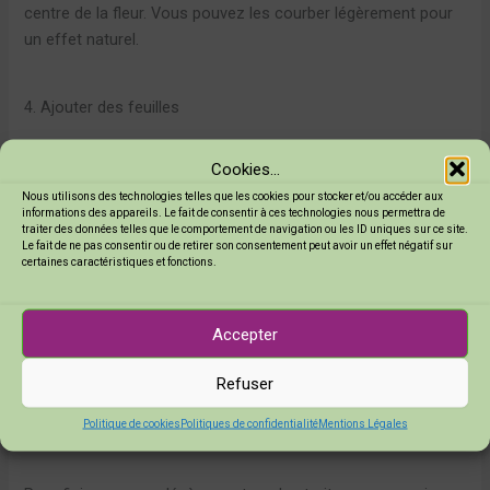
centre de la fleur. Vous pouvez les courber légèrement pour
un effet naturel.
4. Ajouter des feuilles
Les feuilles sont simples à dessiner. Voici comment faire :
Cookies...
Nous utilisons des technologies telles que les cookies pour stocker et/ou accéder aux
informations des appareils. Le fait de consentir à ces technologies nous permettra de
Dessinez un ovale allongé partant de la tige.
traiter des données telles que le comportement de navigation ou les ID uniques sur ce site.
Le fait de ne pas consentir ou de retirer son consentement peut avoir un effet négatif sur
Ajoutez une ligne au milieu pour représenter la
certaines caractéristiques et fonctions.
nervure.
Accepter
Cet article pourrait vous plaire :
Les feutres et
Refuser
marqueurs d’arts, nos conseils pour bien les choisir !
Politique de cookies
Politiques de confidentialité
Mentions Légales
5. Finaliser votre dessin