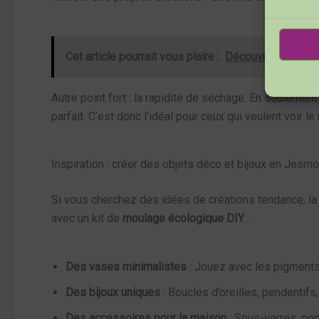
Cet article pourrait vous plaire :
Découvrez des créa
Autre point fort : la rapidité de séchage. En seulemen
parfait. C’est donc l’idéal pour ceux qui veulent voir le
Inspiration : créer des objets déco et bijoux en Jesmo
Si vous cherchez des idées de créations tendance, la J
avec un kit de
moulage écologique DIY
:
Des vases minimalistes
: Jouez avec les pigments
Des bijoux uniques
: Boucles d’oreilles, pendentif
Des accessoires pour la maison
: Sous-verres, po