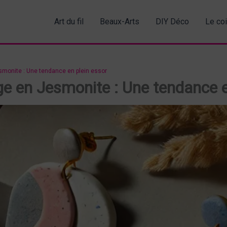
Art du fil
Beaux-Arts
DIY Déco
Le co
smonite : Une tendance en plein essor
ge en Jesmonite : Une tendance e