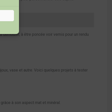
 à démouler, à être poncée voir vernis pour un rendu
joux, vase et autre. Voici quelques projets à tester
 grâce à son aspect mat et minéral.