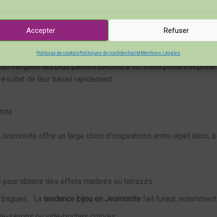
Accepter
Refuser
tions en pâte Fimo : 8 modelages faciles à réaliser
Politique de cookies
Politiques de confidentialité
Mentions Légales
t 30 mn (pour les plus petites pièces) à 1h. Votre pièce est prête
 résultat de leur travail rapidement.
nite
esmonite offre un large choix d’inspirations entre objet déco, bi
 pour obtenir des effets marbrés ou terrazzo.
s, bagues… La
tendance bijou en Jesmonite
fait fureur, notamment
rte-savons ou vide-poches colorés.