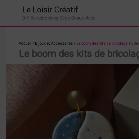
Aller
Le Loisir Créatif
au
DIY Scrapbooking Déco Beaux-Arts...
contenu
Accueil
/
Bijoux et Accessoires
/
Le boom des kits de bricolage en Je
Le boom des kits de bricola