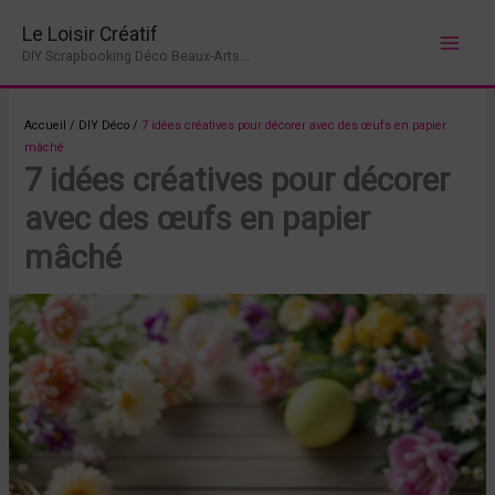
Aller
Le Loisir Créatif
au
DIY Scrapbooking Déco Beaux-Arts...
contenu
Accueil
/
DIY Déco
/
7 idées créatives pour décorer avec des œufs en papier
mâché
7 idées créatives pour décorer
avec des œufs en papier
mâché