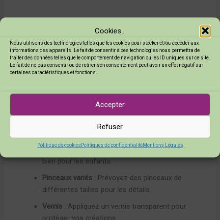
Conseils pour peindre et décorer vos œufs en papier mâché
Cookies...
Choisir la bonne peinture et les bons matériaux
Nous utilisons des technologies telles que les cookies pour stocker et/ou accéder aux
informations des appareils. Le fait de consentir à ces technologies nous permettra de
traiter des données telles que le comportement de navigation ou les ID uniques sur ce site.
Le fait de ne pas consentir ou de retirer son consentement peut avoir un effet négatif sur
Pour réussir la décoration de vos
œufs en papier mâché
, il
certaines caractéristiques et fonctions.
est essentiel de choisir les bons matériaux. Voici quelques
conseils :
Accepter
Peinture acrylique
: Idéale pour sa facilité
Refuser
d’utilisation et son séchage rapide.
Politique de cookies
Politiques de confidentialité
Mentions Légales
Peinture à base d’eau
: Moins toxique, elle convient
bien pour les enfants.
Pinceaux variés
: Prévoyez des pinceaux de
différentes tailles pour les détails.
Vernis
: Appliquez un vernis transparent pour
protéger vos créations.