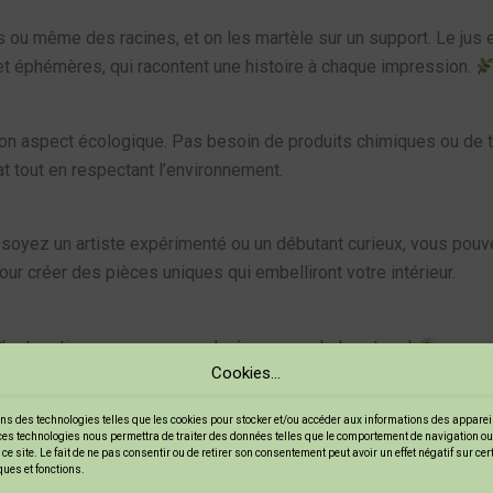
s ou même des racines, et on les martèle sur un support. Le jus 
 et éphémères, qui racontent une histoire à chaque impression.
on aspect écologique. Pas besoin de produits chimiques ou de teint
at tout en respectant l’environnement.
 soyez un artiste expérimenté ou un débutant curieux, vous pouvez
ur créer des pièces uniques qui embelliront votre intérieur.
C’est parti pour un voyage coloré au cœur de la nature !
Cookies...
ue
ns des technologies telles que les cookies pour stocker et/ou accéder aux informations des appareils
ces technologies nous permettra de traiter des données telles que le comportement de navigation ou
ce site. Le fait de ne pas consentir ou de retirer son consentement peut avoir un effet négatif sur ce
ques et fonctions.
impression. C’est une véritable expérience créative qui allie l’