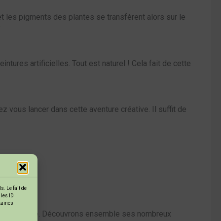
et les pigments des plantes se transfèrent alors sur le
ures artificielles. Tout est naturel ! Cela fait de cette
 vous lancer dans cette aventure créative. Il suffit de
. Le fait de
 les ID
rtaines
art et la nature. Découvrons ensemble ses nombreux