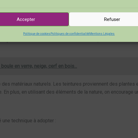
Accepter
Refuser
ode est son
esthétisme
. Les motifs créés sont uniques et origin
rs. Cela donne un charme particulier à chaque pièce. Que ce soit 
Politique de cookies
Politiques de confidentialité
Mentions Légales
co paré de motifs floraux délicats. C’est beau, non ?
boule en verre, neige, cerf en bois...
se des matériaux naturels. Les teintures proviennent des plantes
e. En plus, en utilisant des éléments de la nature, on encourage 
 une technique à adopter :