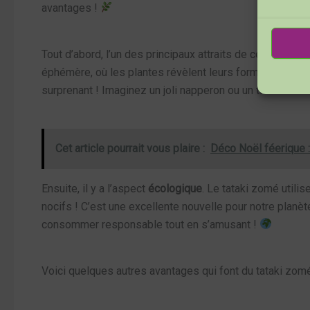
avantages !
Tout d’abord, l’un des principaux attraits de cette méth
éphémère, où les plantes révèlent leurs formes et couleu
surprenant ! Imaginez un joli napperon ou un tissu de dé
Cet article pourrait vous plaire :
Déco Noël féerique : 
Ensuite, il y a l’aspect
écologique
. Le tataki zomé utili
nocifs ! C’est une excellente nouvelle pour notre planèt
consommer responsable tout en s’amusant !
Voici quelques autres avantages qui font du tataki zomé