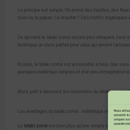
Le principe est simple. On prend des feuilles, des fleur
tissu ou le papier. Le résultat ? Des motifs organiques
Ce qui rend le tataki zomé encore plus attrayant, c’est s
technique un choix parfait pour ceux qui aiment l’artisan
En plus, le tataki zomé est accessible à tous. Que vous
quelques matériaux simples et d’un peu d’imagination po
Alors, prêt à découvrir les merveilles du tataki zomé ? 
Les avantages du tataki zomé : esthétique et écologiq
Nous utiliso
consentir à 
uniques sur 
caractéristi
Le
tataki zomé
est bien plus qu’une simple technique d’