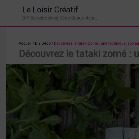
Aller
Le Loisir Créatif
au
DIY Scrapbooking Déco Beaux-Arts...
contenu
Accueil
/
DIY Déco
/
Découvrez le tataki zomé : une technique japona
Découvrez le tataki zomé : 