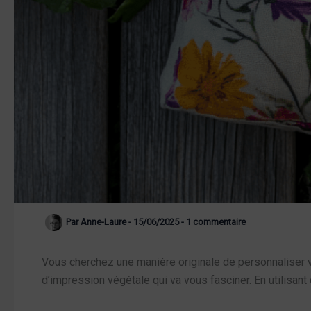
Par
Anne-Laure
-
15/06/2025
-
1 commentaire
Vous cherchez une manière originale de personnaliser v
d’impression végétale qui va vous fasciner. En utilisant