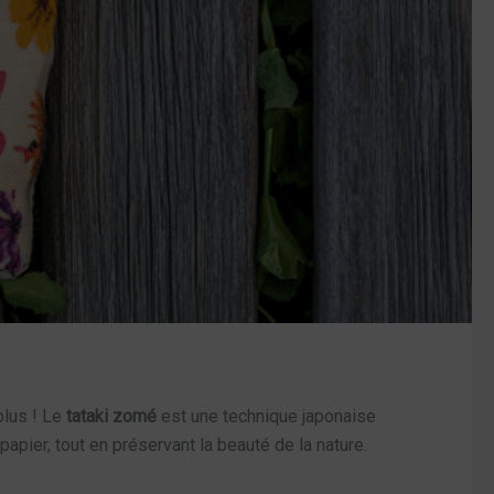
plus ! Le
tataki zomé
est une technique japonaise
apier, tout en préservant la beauté de la nature.