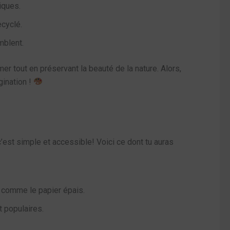
iques.
ecyclé.
mblent.
r tout en préservant la beauté de la nature. Alors,
gination !
 c’est simple et accessible! Voici ce dont tu auras
t comme le papier épais.
t populaires.